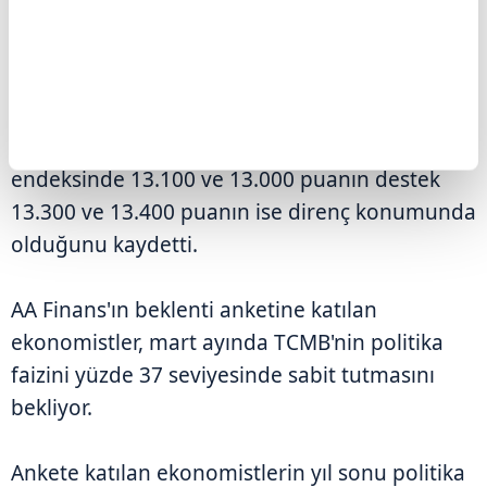
kararı, ödemeler dengesi, para ve banka
istatistiklerinin, yurt dışında ise ABD'de dış
ticaret dengesi, işsizlik maaşı başvuruları,
konut başlangıçları ve inşaat izinlerinin takip
edileceğini belirterek, teknik açıdan BIST 100
endeksinde 13.100 ve 13.000 puanın destek
13.300 ve 13.400 puanın ise direnç konumunda
olduğunu kaydetti.
AA Finans'ın beklenti anketine katılan
ekonomistler, mart ayında TCMB'nin politika
faizini yüzde 37 seviyesinde sabit tutmasını
bekliyor.
Ankete katılan ekonomistlerin yıl sonu politika