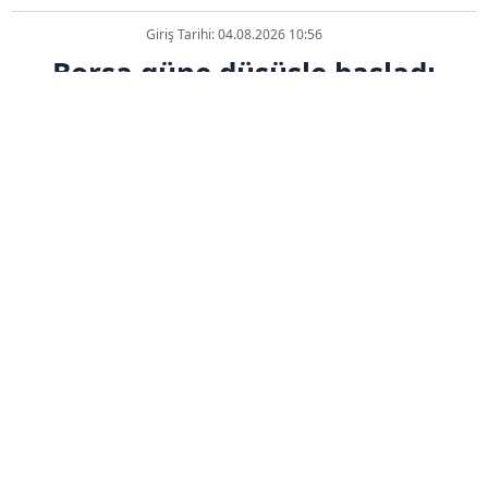
Giriş Tarihi: 04.08.2026 10:56
Borsa güne düşüşle başladı
ABONE OL
Borsa İstanbul'da BIST 100 endeksi,