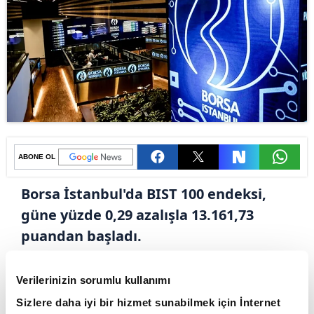
ABONE OL
Borsa İstanbul'da BIST 100 endeksi,
güne yüzde 0,29 azalışla 13.161,73
puandan başladı.
Dün alış ağırlıklı bir seyir izleyen Borsa
Verilerinizin sorumlu kullanımı
İstanbul'da BIST 100 endeksi, günü yüzde 0,19
Sizlere daha iyi bir hizmet sunabilmek için İnternet
değer kazanarak 13.200,38 puandan