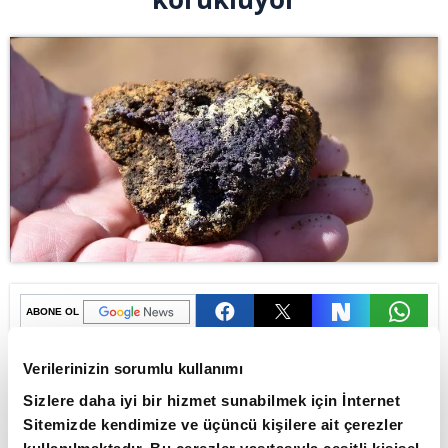
ABONE OL
Birleşmiş Milletler (BM) Siyasi İşlerden
Verilerinizin sorumlu kullanımı
Sorumlu Genel Sekreter Yardımcısı
Sizlere daha iyi bir hizmet sunabilmek için İnternet
Rosemary DiCarlo, dünyada kritik
Sitemizde kendimize ve üçüncü kişilere ait çerezler