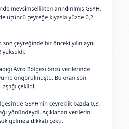
'nde mevsimsellikten arındırılmış GSYH,
de üçüncü çeyreğe kıyasla yüzde 0,2
n son çeyreğinde bir önceki yılın aynı
 yükseldi.
adığı Avro Bölgesi öncü verilerinde
üyüme öngörülmüştü. Bu oran son
 aşağı çekildi.
ölgesi'nde GSYH'nin çeyreklik bazda 0,3,
cağı yönündeydi. Açıklanan verilerin
ük gelmesi dikkati çekti.