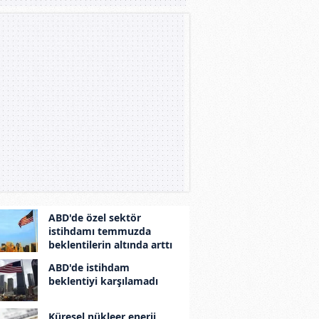
ABD'de özel sektör
istihdamı temmuzda
beklentilerin altında arttı
ABD'de istihdam
beklentiyi karşılamadı
Küresel nükleer enerji