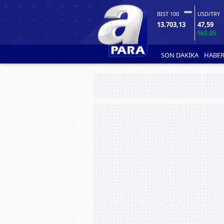
BIST 100
USD/TRY
13.703,13
47,59
%0.05
SON DAKİKA
HABER