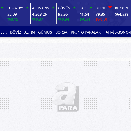
EURO/TRY
ALTIN ONS
GÜMÜŞ
FAİZ
BRENT
BITCOIN
55,09
4.263,26
95,26
41,54
79,35
$64.538
%0.15
%0.37
%0.34
%0.31
%-0.01
LER
DÖVİZ
ALTIN
GÜMÜŞ
BORSA
KRİPTO PARALAR
TAHVİL-BONO-