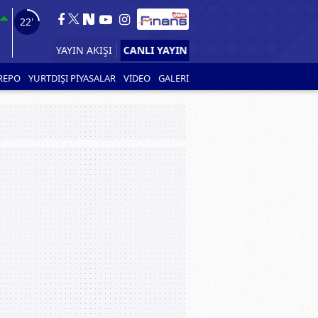
21'
CANLI YAYIN
YAYIN AKIŞI
REPO
YURTDIŞI PİYASALAR
VİDEO
GALERİ