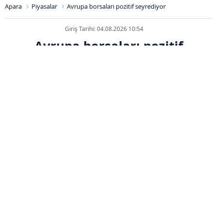
Apara
Piyasalar
Avrupa borsaları pozitif seyrediyor
Giriş Tarihi: 04.08.2026 10:54
Avrupa borsaları pozitif
seyrediyor
ABONE OL