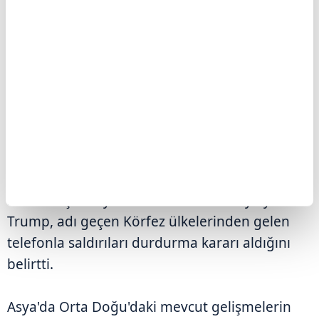
Trump, "İran'ın talebi üzerine, Suudi Arabistan,
Birleşik Arap Emirlikleri, Katar ve diğer
ülkelerin de desteklediği görüşmeleri
yürütüyoruz. Bu, onların iyi bir anlaşma
yapması için son şansı." diye konuştu.
Söz konusu ülkelerden kendisine "saldırıları
durdurması" çağrısı gelmese 2. Dünya
Savaşı'ndan sonraki en büyük saldırılardan
birine başlamaya hazır olduklarını söyleyen
Trump, adı geçen Körfez ülkelerinden gelen
telefonla saldırıları durdurma kararı aldığını
belirtti.
Asya'da Orta Doğu'daki mevcut gelişmelerin