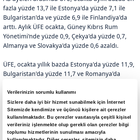
fazla yüzde 13,7 ile Estonya'da yüzde 7,1 ile
Bulgaristan'da ve yüzde 6,9 ile Finlandiya'da
arttı. Aylık ÜFE ocakta, Güney Kıbrıs Rum
Yönetimi'nde yüzde 0,9, Çekya'da yüzde 0,7,
Almanya ve Slovakya'da yüzde 0,6 azaldı.
ÜFE, ocakta yıllık bazda Estonya'da yüzde 11,9,
Bulgaristan'da yüzde 11,7 ve Romanya'da
yüzde 9,3 artarken İrlanda'da yüzde 6,9,
Lüksemburg'da yüzde 5,2 ve Danimarka'da
Verilerinizin sorumlu kullanımı
yüzde 3,5 geriledi.
Sizlere daha iyi bir hizmet sunabilmek için İnternet
Sitemizde kendimize ve üçüncü kişilere ait çerezler
kullanılmaktadır. Bu çerezler vasıtasıyla çeşitli kişisel
verileriniz işlenmekte olup gerekli olan çerezler bilgi
toplumu hizmetlerinin sunulması amacıyla
kullanılmaktadır. Diğer çerezler, sitemizin daha