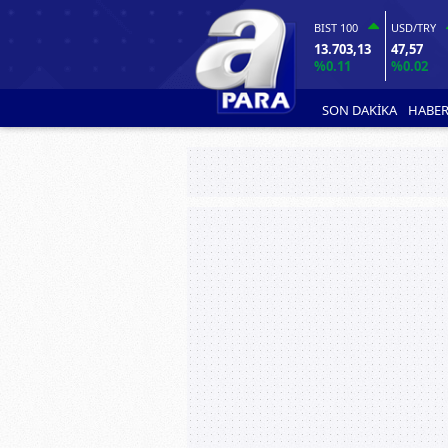
BIST 100
USD/TRY
13.703,13
47,57
%0.11
%0.02
SON DAKİKA
HABER