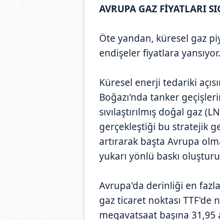
AVRUPA GAZ FİYATLARI SI
Öte yandan, küresel gaz piy
endişeler fiyatlara yansıyor
Küresel enerji tedariki aç
Boğazı'nda tanker geçişleri
sıvılaştırılmış doğal gaz (L
gerçekleştiği bu stratejik g
artırarak başta Avrupa olma
yukarı yönlü baskı oluşturu
Avrupa'da derinliği en fazl
gaz ticaret noktası TTF'de n
megavatsaat başına 31,95 a