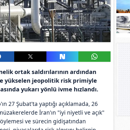
önelik ortak saldırılarının ardından
e yükselen jeopolitik risk primiyle
sasında yukarı yönlü ivme hızlandı.
n 27 Şubat'ta yaptığı açıklamada, 26
zakerelerde İran'ın "iyi niyetli ve açık"
söylemesi ve sürecin gidişatından
i, piyasalarda risk algısını belirgin