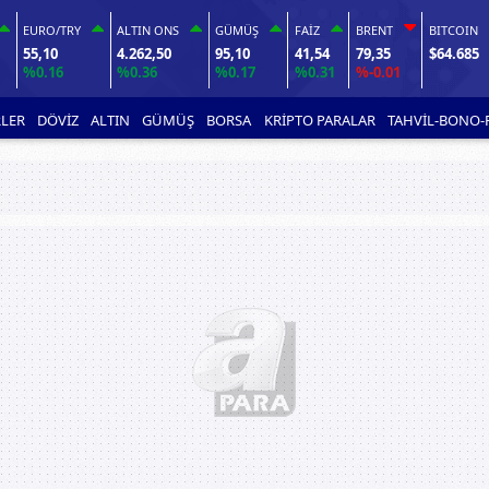
EURO/TRY
ALTIN ONS
GÜMÜŞ
FAİZ
BRENT
BITCOIN
55,10
4.262,50
95,10
41,54
79,35
$64.685
%0.16
%0.36
%0.17
%0.31
%-0.01
LER
DÖVİZ
ALTIN
GÜMÜŞ
BORSA
KRİPTO PARALAR
TAHVİL-BONO-