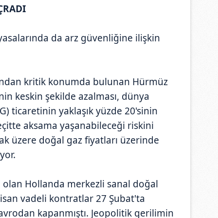
ÇRADI
asalarında da arz güvenliğine ilişkin
.
ısından kritik konumda bulunan Hürmüz
nin keskin şekilde azalması, dünya
NG) ticaretinin yaklaşık yüzde 20'sinin
eçitte aksama yaşanabileceği riskini
k üzere doğal gaz fiyatları üzerinde
yor.
a olan Hollanda merkezli sanal doğal
isan vadeli kontratlar 27 Şubat'ta
vrodan kapanmıştı. Jeopolitik gerilimin