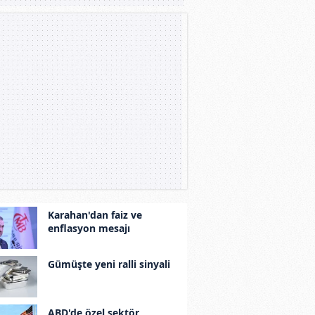
Karahan'dan faiz ve
enflasyon mesajı
Gümüşte yeni ralli sinyali
ABD'de özel sektör