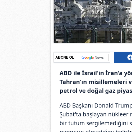
ABONE OL
ABD ile İsrail'in İran'a y
Tahran'ın misillemeleri v
petrol ve doğal gaz piya
ABD Başkanı Donald Trump'ı
Şubat'ta başlayan nükleer mü
bir tutum sergilemediğini 
memnun olmadığını belirtmes