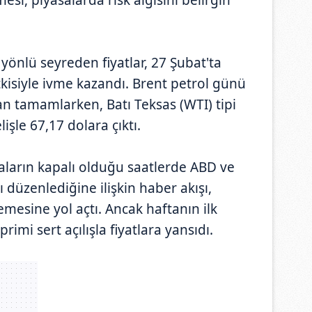
 yönlü seyreden fiyatlar, 27 Şubat'ta
etkisiyle ivme kazandı. Brent petrol günü
an tamamlarken, Batı Teksas (WTI) tipi
şle 67,17 dolara çıktı.
aların kapalı olduğu saatlerde ABD ve
ırı düzenlediğine ilişkin haber akışı,
emesine yol açtı. Ancak haftanın ilk
rimi sert açılışla fiyatlara yansıdı.