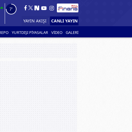
5'
CANLI YAYIN
YAYIN AKIŞI
REPO
YURTDIŞI PİYASALAR
VİDEO
GALERİ