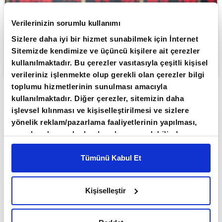
Verilerinizin sorumlu kullanımı
Sizlere daha iyi bir hizmet sunabilmek için İnternet
Sitemizde kendimize ve üçüncü kişilere ait çerezler
kullanılmaktadır. Bu çerezler vasıtasıyla çeşitli kişisel
verileriniz işlenmekte olup gerekli olan çerezler bilgi
toplumu hizmetlerinin sunulması amacıyla
ABONE OL
kullanılmaktadır. Diğer çerezler, sitemizin daha
işlevsel kılınması ve kişiselleştirilmesi ve sizlere
Asya borsaları, teknoloji ve yapay zeka
yönelik reklam/pazarlama faaliyetlerinin yapılması,
amaçlarıyla sınırlı olarak açık rızanız dahilinde
bağlantılı şirket bilançolarından gelen
kullanılacaktır. Çerezlere ilişkin tercihlerinizi çerez
olumlu sinyallere karşın Orta
paneli vasıtasıyla belirleyebilirsiniz. Çerezlere ilişkin
Tümünü Kabul Et
Doğu'daki müzakerelerin sonuçsuz
detaylı bilgi için Ayarlar butonuna tıklayabilir,
Çerez
kalabileceği etkisiyle karışık
Bilgilendirme
Metnimizi ziyaret edebilirsiniz.
Kişiselleştir
6698 sayılı Kişisel Verilerin Korunması Kanunu
seyrediyor.
uyarınca hazırlanmış olan İnternet Sitesi Aydınlatma
ABD ile İran arasında barış görüşmeleri devam
Metnimizi okumak ve sitemizi ziyaretiniz kapsamında