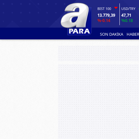
BIST 100
USD/TRY
13.779,39
47,71
%-0.14
%0.18
SON DAKİKA
HABER