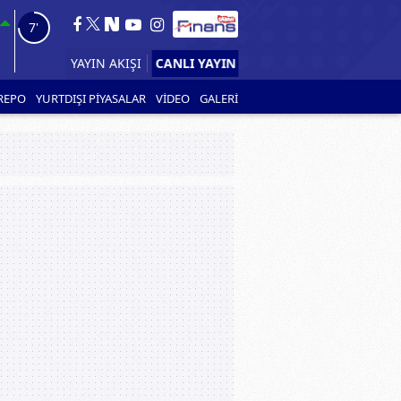
6'
CANLI YAYIN
YAYIN AKIŞI
REPO
YURTDIŞI PİYASALAR
VİDEO
GALERİ