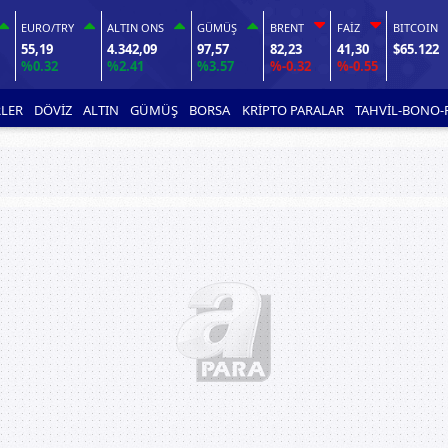
EURO/TRY
ALTIN ONS
GÜMÜŞ
BRENT
FAİZ
BITCOIN
55,19
4.342,09
97,57
82,23
41,30
$65.122
%0.32
%2.41
%3.57
%-0.32
%-0.55
LER
DÖVİZ
ALTIN
GÜMÜŞ
BORSA
KRİPTO PARALAR
TAHVİL-BONO-