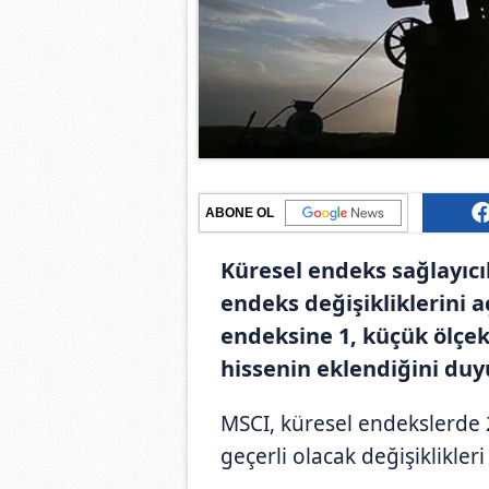
ABONE OL
Küresel endeks sağlayıc
endeks değişikliklerini a
endeksine 1, küçük ölçekl
hissenin eklendiğini duy
MSCI, küresel endekslerde 
geçerli olacak değişiklikleri