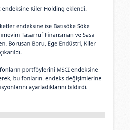
 endeksine Kiler Holding eklendi.
irketler endeksine ise Batısöke Söke
tılımevim Tasarruf Finansman ve Sasa
ken, Borusan Boru, Ege Endüstri, Kiler
ıkarıldı.
ı fonların portföylerini MSCI endeksine
terek, bu fonların, endeks değişimlerine
yonlarını ayarladıklarını bildirdi.