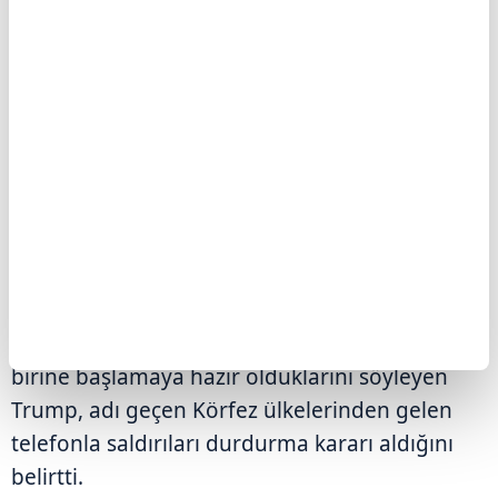
savundu.
Trump, "İran'ın talebi üzerine, Suudi Arabistan,
Birleşik Arap Emirlikleri, Katar ve diğer
ülkelerin de desteklediği görüşmeleri
yürütüyoruz. Bu, onların iyi bir anlaşma
yapması için son şansı." diye konuştu.
Söz konusu ülkelerden kendisine "saldırıları
durdurması" çağrısı gelmese 2. Dünya
Savaşı'ndan sonraki en büyük saldırılardan
birine başlamaya hazır olduklarını söyleyen
Trump, adı geçen Körfez ülkelerinden gelen
telefonla saldırıları durdurma kararı aldığını
belirtti.