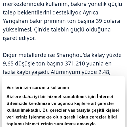
merkezlerindeki kullanım, bakıra yönelik güçlü
talep beklentilerini destekliyor. Ayrıca
Yangshan bakır priminin ton başına 39 dolara
yükselmesi, Çin'de talebin güçlü olduğuna
işaret ediyor.
Diğer metallerde ise Shanghou'da kalay yüzde
9,65 düşüşle ton başına 371.210 yuanla en
fazla kaybı yaşadı. Alüminyum yüzde 2,48,
çinko yüzde 1,47, kurşun yüzde 1,31 ve nikel
Verilerinizin sorumlu kullanımı
yüzde 2 değer kaybetti. LME'de alüminyum
yüzde 0,10, çinko yüzde 0,39, kurşun yüzde
Sizlere daha iyi bir hizmet sunabilmek için İnternet
Sitemizde kendimize ve üçüncü kişilere ait çerezler
0,80 gerilerken, nikel yüzde 1,44 ve kalay yüzde
kullanılmaktadır. Bu çerezler vasıtasıyla çeşitli kişisel
2 yükseliş gösterdi.
verileriniz işlenmekte olup gerekli olan çerezler bilgi
toplumu hizmetlerinin sunulması amacıyla