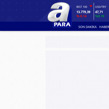
BIST 100
USD/TRY
13.779,39
47,71
%-0.14
%0.18
SON DAKİKA
HABER