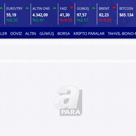
EURO/TRY
ALTIN ONS
FAİZ
GÜMÜŞ
BRENT
BITCOIN
55,19
4.342,09
41,30
97,57
82,23
$65.134
%0.32
%2.41
%-0.55
%3.57
%-0.32
LER
DÖVİZ
ALTIN
GÜMÜŞ
BORSA
KRİPTO PARALAR
TAHVİL-BONO-