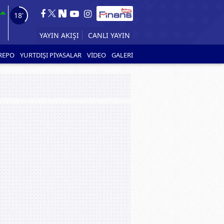
17'
YAYIN AKIŞI
REPO
YURTDIŞI PİYASALAR
VİDEO
GALERİ