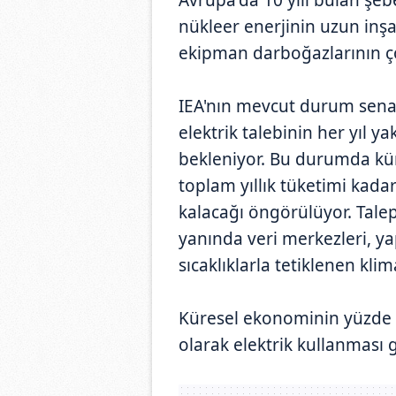
nükleer enerjinin uzun inşa
ekipman darboğazlarının ç
IEA'nın mevcut durum senar
elektrik talebinin her yıl y
bekleniyor. Bu durumda küre
toplam yıllık tüketimi kada
kalacağı öngörülüyor. Talep
yanında veri merkezleri, yap
sıcaklıklarla tetiklenen kli
Küresel ekonominin yüzde 4
olarak elektrik kullanması g