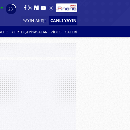
21'
CANLI YAYIN
YAYIN AKIŞI
REPO
YURTDIŞI PİYASALAR
VİDEO
GALERİ