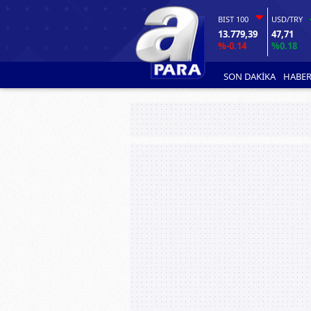
BIST 100
USD/TRY
13.779,39
47,71
%-0.14
%0.18
SON DAKİKA
HABER