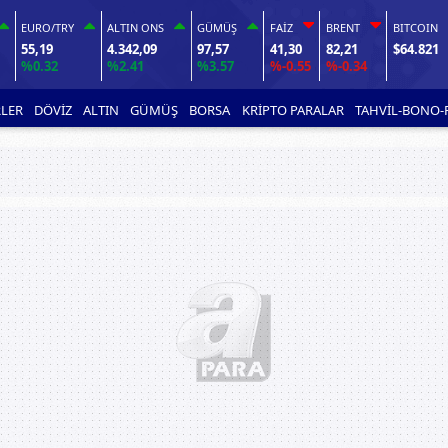
EURO/TRY
ALTIN ONS
GÜMÜŞ
FAİZ
BRENT
BITCOIN
55,19
4.342,09
97,57
41,30
82,21
$64.821
%0.32
%2.41
%3.57
%-0.55
%-0.34
LER
DÖVİZ
ALTIN
GÜMÜŞ
BORSA
KRİPTO PARALAR
TAHVİL-BONO-