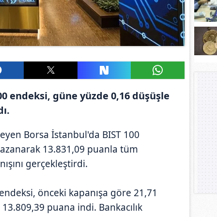
00 endeksi, güne yüzde 0,16 düşüşle
ı.
izleyen Borsa İstanbul'da BIST 100
kazanarak 13.831,09 puanla tüm
şını gerçekleştirdi.
 endeksi, önceki kapanışa göre 21,71
 13.809,39 puana indi. Bankacılık