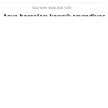
Giriş Tarihi: 04.08.2026 10:55
Asya borsaları karışık seyrediyor
ABONE OL
Asya borsaları, teknoloji ve yapay zeka