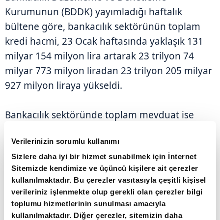
Kurumunun (BDDK) yayımladığı haftalık
bültene göre, bankacılık sektörünün toplam
kredi hacmi, 23 Ocak haftasında yaklaşık 131
milyar 154 milyon lira artarak 23 trilyon 74
milyar 773 milyon liradan 23 trilyon 205 milyar
927 milyon liraya yükseldi.
Bankacılık sektöründe toplam mevduat ise
bankalar arası dahil geçen hafta 438 milyar
Verilerinizin sorumlu kullanımı
675 milyon lira artarak 27 trilyon 904 milyar
Sizlere daha iyi bir hizmet sunabilmek için İnternet
105 milyon liraya çıktı.
Sitemizde kendimize ve üçüncü kişilere ait çerezler
kullanılmaktadır. Bu çerezler vasıtasıyla çeşitli kişisel
TÜKETİCİ KREDİLERİ 2 TRİLYON 946 MİLYAR
verileriniz işlenmekte olup gerekli olan çerezler bilgi
LİRAYA ÇIKTI
toplumu hizmetlerinin sunulması amacıyla
kullanılmaktadır. Diğer çerezler, sitemizin daha