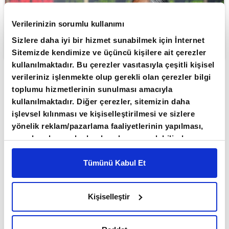
Verilerinizin sorumlu kullanımı
Sizlere daha iyi bir hizmet sunabilmek için İnternet
Sitemizde kendimize ve üçüncü kişilere ait çerezler
kullanılmaktadır. Bu çerezler vasıtasıyla çeşitli kişisel
verileriniz işlenmekte olup gerekli olan çerezler bilgi
ABONE OL
toplumu hizmetlerinin sunulması amacıyla
kullanılmaktadır. Diğer çerezler, sitemizin daha
Asya borsaları, teknoloji ve yapay zeka
işlevsel kılınması ve kişiselleştirilmesi ve sizlere
bağlantılı şirket bilançolarından gelen
yönelik reklam/pazarlama faaliyetlerinin yapılması,
olumlu sinyallere karşın Orta
amaçlarıyla sınırlı olarak açık rızanız dahilinde
Doğu'daki müzakerelerin sonuçsuz
kullanılacaktır. Çerezlere ilişkin tercihlerinizi çerez
paneli vasıtasıyla belirleyebilirsiniz. Çerezlere ilişkin
Tümünü Kabul Et
kalabileceği etkisiyle karışık
detaylı bilgi için Ayarlar butonuna tıklayabilir,
Çerez
seyrediyor.
Bilgilendirme
Metnimizi ziyaret edebilirsiniz.
Kişiselleştir
6698 sayılı Kişisel Verilerin Korunması Kanunu
ABD ile İran arasında barış görüşmeleri devam
uyarınca hazırlanmış olan İnternet Sitesi Aydınlatma
ederken görüşmelerden somut bir sonuç
Metnimizi okumak ve sitemizi ziyaretiniz kapsamında