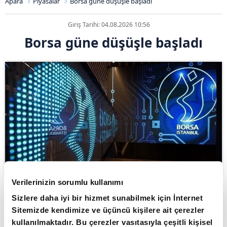
Apara
Piyasalar
Borsa güne düşüşle başladı
Giriş Tarihi: 04.08.2026 10:56
Borsa güne düşüşle başladı
Verilerinizin sorumlu kullanımı
ABONE OL
Sizlere daha iyi bir hizmet sunabilmek için İnternet
Sitemizde kendimize ve üçüncü kişilere ait çerezler
Borsa İstanbul'da BIST 100 endeksi,
kullanılmaktadır. Bu çerezler vasıtasıyla çeşitli kişisel