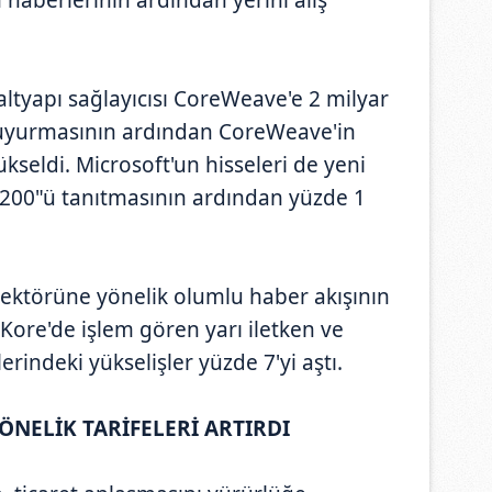
ltyapı sağlayıcısı CoreWeave'e 2 milyar
 duyurmasının ardından CoreWeave'in
ükseldi. Microsoft'un hisseleri de yeni
a 200"ü tanıtmasının ardından yüzde 1
sektörüne yönelik olumlu haber akışının
Kore'de işlem gören yarı iletken ve
lerindeki yükselişler yüzde 7'yi aştı.
ÖNELİK TARİFELERİ ARTIRDI