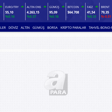
EURO/TRY
ALTIN ONS
GÜMÜŞ
BITCOIN
FAİZ
BRENT
55,10
4.263,15
95,09
$64.708
41,54
79,35
%0.16
%0.37
%0.16
%0.31
%-0.01
LER
DÖVİZ
ALTIN
GÜMÜŞ
BORSA
KRİPTO PARALAR
TAHVİL-BONO-