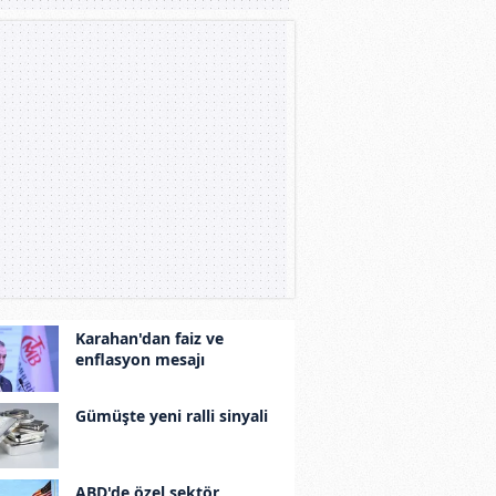
Karahan'dan faiz ve
enflasyon mesajı
Gümüşte yeni ralli sinyali
ABD'de özel sektör