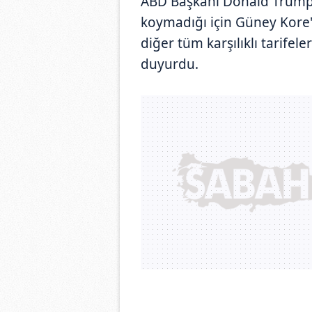
ABD Başkanı Donald Trump,
koymadığı için Güney Kore'
diğer tüm karşılıklı tarifele
duyurdu.