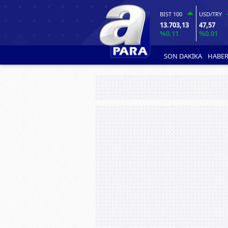
BIST 100
USD/TRY
13.703,13
47,57
%0.11
%0.01
SON DAKİKA
HABER