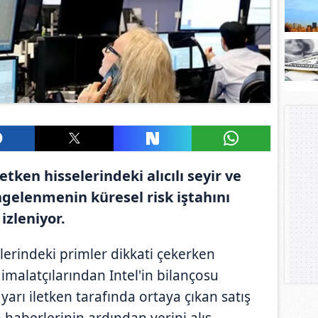
etken hisselerindeki alıcılı seyir ve
ngelenmenin küresel risk iştahını
 izleniyor.
elerindeki primler dikkati çekerken
 imalatçılarından Intel'in bilançosu
arı iletken tarafında ortaya çıkan satış
 haberlerinin ardından yerini alış