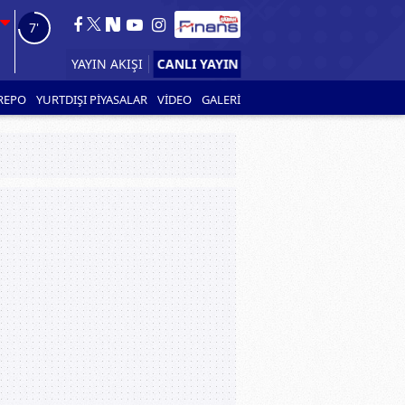
6'
CANLI YAYIN
YAYIN AKIŞI
REPO
YURTDIŞI PİYASALAR
VİDEO
GALERİ