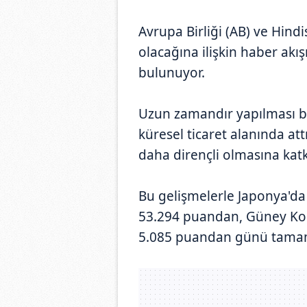
Avrupa Birliği (AB) ve Hind
olacağına ilişkin haber akı
bulunuyor.
Uzun zamandır yapılması b
küresel ticaret alanında attı
daha dirençli olmasına kat
Bu gelişmelerle Japonya'da 
53.294 puandan, Güney Kore
5.085 puandan günü tamam