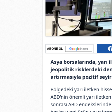
ABONE OL
Asya borsalarında, yarı il
jeopolitik risklerdeki de
artırmasıyla pozitif seyir
Bölgedeki yarı iletken hiss
ABD'nin önemli yarı iletken
sonrası ABD endekslerinde y
baskısı yeni ürün ve yatırım