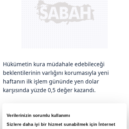
Hükümetin kura müdahale edebileceği
beklentilerinin varlığını korumasıyla yeni
haftanın ilk işlem gününde yen dolar
karşısında yüzde 0,5 değer kazandı.
ÇİN'DE DOĞRUDAN YABANCI YATIRIMLAR
GEÇEN SENE AZALDI
Verilerinizin sorumlu kullanımı
Sizlere daha iyi bir hizmet sunabilmek için İnternet