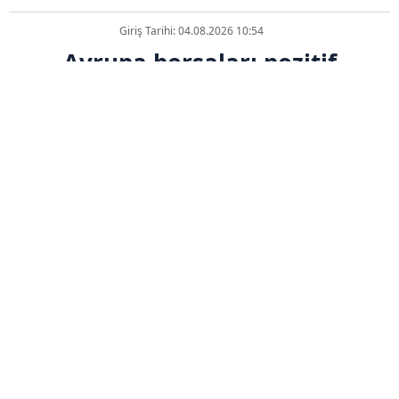
Giriş Tarihi: 04.08.2026 10:54
Avrupa borsaları pozitif
seyrediyor
ABONE OL