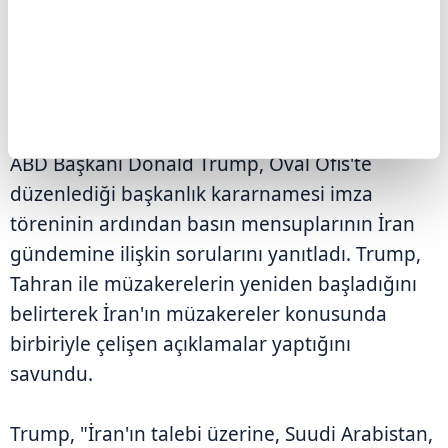
Görüşmelere ilişkin Tahran yönetiminden
belirgin bir sinyal gelmemesi, yatırımcıları yeni
bir çatışma yaşanabileceği endişesine
sürüklüyor.
ABD Başkanı Donald Trump, Oval Ofis'te
düzenlediği başkanlık kararnamesi imza
töreninin ardından basın mensuplarının İran
gündemine ilişkin sorularını yanıtladı. Trump,
Tahran ile müzakerelerin yeniden başladığını
belirterek İran'ın müzakereler konusunda
birbiriyle çelişen açıklamalar yaptığını
savundu.
Trump, "İran'ın talebi üzerine, Suudi Arabistan,