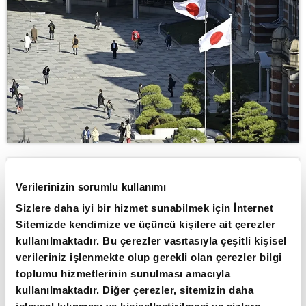
ABONE OL
Verilerinizin sorumlu kullanımı
Sizlere daha iyi bir hizmet sunabilmek için İnternet
Japonya’da uzun vadeli devlet
Sitemizde kendimize ve üçüncü kişilere ait çerezler
tahvillerinde satış baskısı artarken, 40
kullanılmaktadır. Bu çerezler vasıtasıyla çeşitli kişisel
yıllık tahvil faizi ekonomi politikalarına
verileriniz işlenmekte olup gerekli olan çerezler bilgi
dair kaygılar ve yaklaşan seçimlerin
toplumu hizmetlerinin sunulması amacıyla
kullanılmaktadır. Diğer çerezler, sitemizin daha
yarattığı belirsizlik nedeniyle son 30