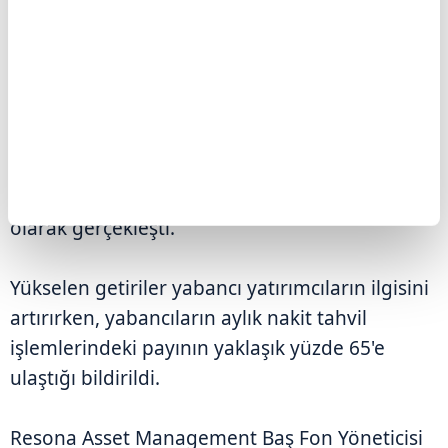
Güncel verilere göre, Japonya'nın 20 yıllık
tahvillerinde getiri 9,5 baz puanlık artışla yüzde
3,35 seviyesine çıktı. Takaichi'nin Ekim ayında
görevi devralmasından bu yana 20 yıllık tahvil
getirileri 71 baz puan yükselirken, 30 ve 40
yıllık tahvillerdeki artış yaklaşık 60 baz puan
olarak gerçekleşti.
Yükselen getiriler yabancı yatırımcıların ilgisini
artırırken, yabancıların aylık nakit tahvil
işlemlerindeki payının yaklaşık yüzde 65'e
ulaştığı bildirildi.
Resona Asset Management Baş Fon Yöneticisi