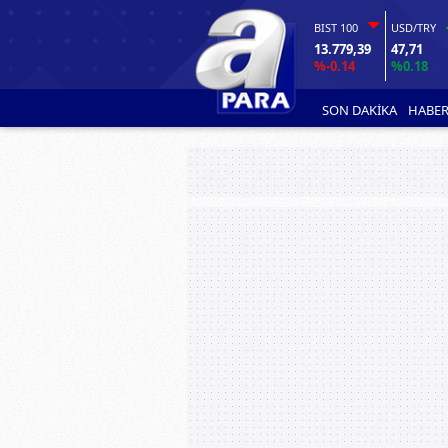
BIST 100
USD/TRY
13.779,39
47,71
%-0.14
%0.18
SON DAKİKA
HABER