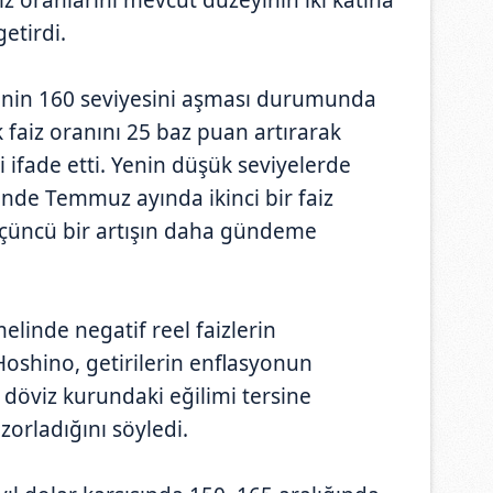
getirdi.
sinin 160 seviyesini aşması durumunda
 faiz oranını 25 baz puan artırarak
i ifade etti. Yenin düşük seviyelerde
nde Temmuz ayında ikinci bir faiz
 üçüncü bir artışın daha gündeme
linde negatif reel faizlerin
shino, getirilerin enflasyonun
 döviz kurundaki eğilimi tersine
orladığını söyledi.