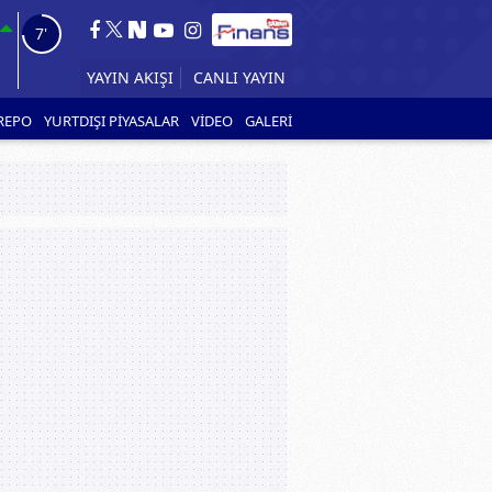
6'
YAYIN AKIŞI
CANLI YAYIN
REPO
YURTDIŞI PİYASALAR
VİDEO
GALERİ