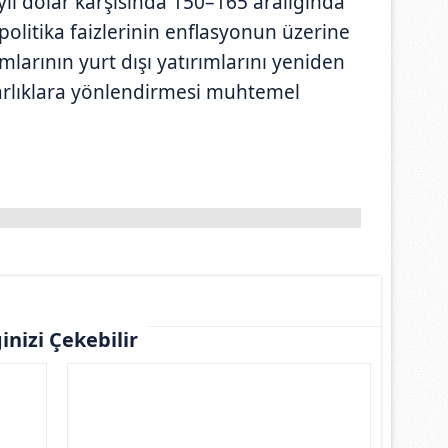
ıl dolar karşısında 150–165 aralığında
olitika faizlerinin enflasyonun üzerine
larının yurt dışı yatırımlarını yeniden
i varlıklara yönlendirmesi muhtemel
ginizi Çekebilir