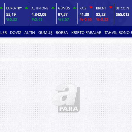
EURO/TRY
ALTIN ONS
GÜMÜŞ
FAİZ
BRENT
BITCOIN
55,19
4.342,09
97,57
41,30
82,23
$65.013
%0.32
%2.41
%3.57
%-0.55
%-0.32
LER
DÖVİZ
ALTIN
GÜMÜŞ
BORSA
KRİPTO PARALAR
TAHVİL-BONO-