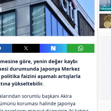
rmesine göre, yenin değer kaybı
mesi durumunda Japonya Merkez
 politika faizini aşamalı artışlarla
tına yükseltebilir.
alarından sorumlu başkanı Akira
nümünü koruması halinde Japonya
iz oranlarını mevcut düzeyinin iki katına