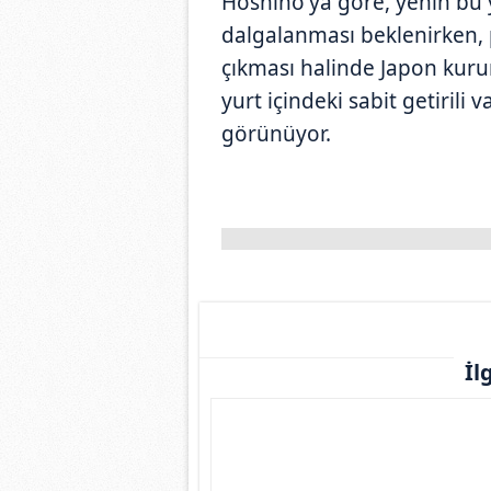
Hoshino'ya göre, yenin bu y
dalgalanması beklenirken, p
çıkması halinde Japon kurum
yurt içindeki sabit getiril
görünüyor.
İl