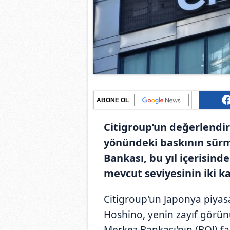
ABONE OL
Citigroup’un değerlendi
yönündeki baskının sür
Bankası, bu yıl içerisinde
mevcut seviyesinin iki ka
Citigroup'un Japonya piyas
Hoshino, yenin zayıf görü
Merkez Bankası'nın (BOJ) fa