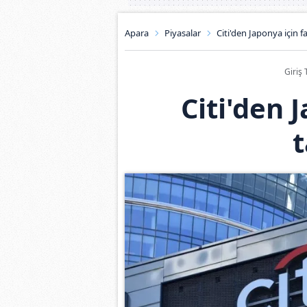
Apara
Piyasalar
Citi'den Japonya için f
Giriş 
Citi'den 