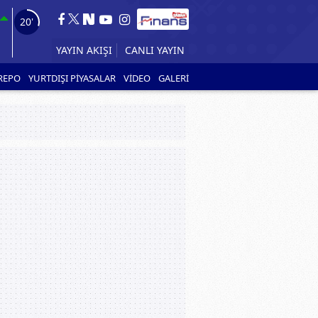
19'
YAYIN AKIŞI
CANLI YAYIN
REPO
YURTDIŞI PİYASALAR
VİDEO
GALERİ