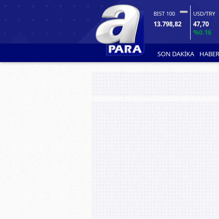
BIST 100
USD/TRY
13.798,82
47,70
%0.16
SON DAKİKA
HABER