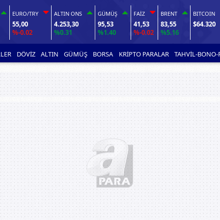
EURO/TRY
ALTIN ONS
GÜMÜŞ
FAİZ
BRENT
BITCOIN
55,00
4.253,30
95,53
41,53
83,55
$64.320
%-0.02
%0.31
%1.40
%-0.02
%5.16
LER
DÖVİZ
ALTIN
GÜMÜŞ
BORSA
KRİPTO PARALAR
TAHVİL-BONO-