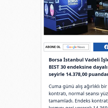
ABONE OL
Borsa İstanbul Vadeli İş
BIST 30 endeksine dayalı
seyirle 14.378,00 puanda
Cuma günü alış ağırlıklı bir
kontratı, normal seansı yü
tamamladı. Endeks kontratı
kısmını geri vererek 14.36