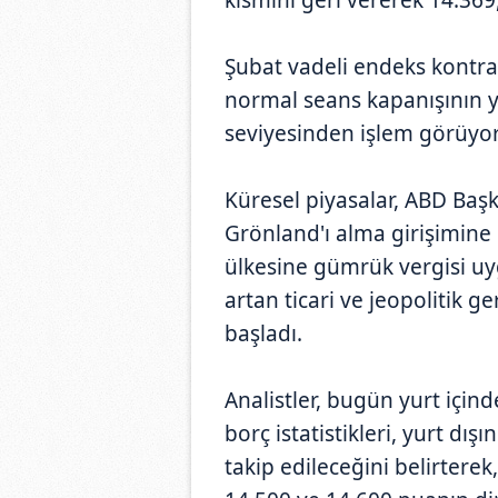
Şubat vadeli endeks kontra
normal seans kapanışının 
seviyesinden işlem görüyor
Küresel piyasalar, ABD Baş
Grönland'ı alma girişimine k
ülkesine gümrük vergisi uy
artan ticari ve jeopolitik ger
başladı.
Analistler, bugün yurt içind
borç istatistikleri, yurt dı
takip edileceğini belirtere