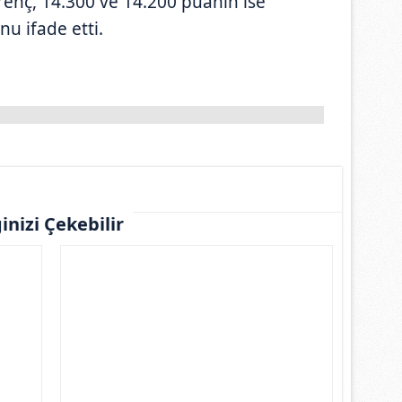
renç, 14.300 ve 14.200 puanın ise
 ifade etti.
ginizi Çekebilir