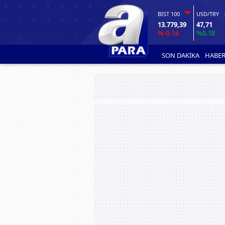
BIST 100
USD/TRY
13.779,39
47,71
%-0.14
%0.18
SON DAKİKA
HABER