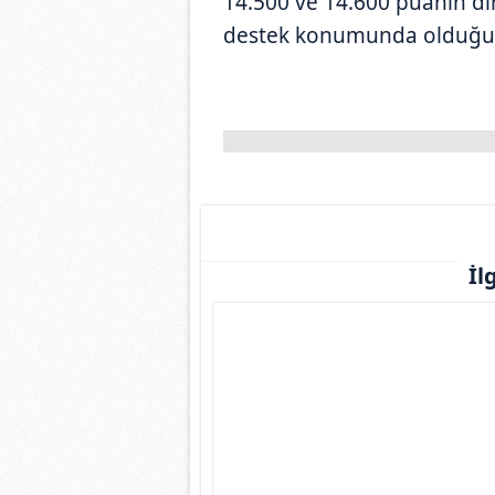
14.500 ve 14.600 puanın di
destek konumunda olduğunu
İl