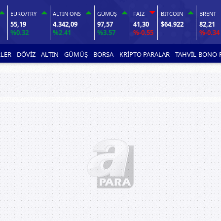
EURO/TRY
ALTIN ONS
GÜMÜŞ
FAİZ
BITCOIN
BRENT
55,19
4.342,09
97,57
41,30
$64.922
82,21
%0.32
%2.41
%3.57
%-0.55
%-0.34
LER
DÖVİZ
ALTIN
GÜMÜŞ
BORSA
KRİPTO PARALAR
TAHVİL-BONO-