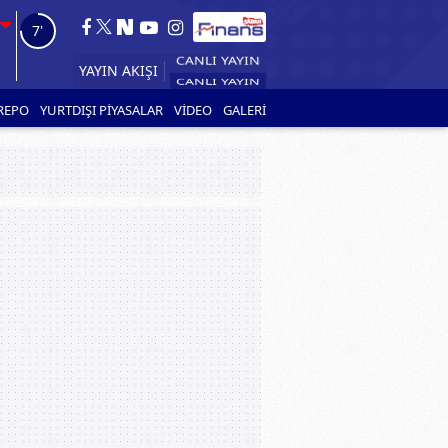
5'
CANLI YAYIN
YAYIN AKIŞI
REPO
YURTDIŞI PİYASALAR
VİDEO
GALERİ