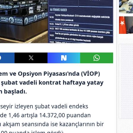
lem ve Opsiyon Piyasası'nda (VİOP)
 şubat vadeli kontrat haftaya yatay
n başladı.
 seyir izleyen şubat vadeli endeks
zde 1,46 artışla 14.372,00 puandan
 akşam seansında ise kazançlarının bir
9,00 puanda işlem gördü.