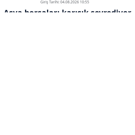
Giriş Tarihi: 04.08.2026 10:55
Asya borsaları karışık seyrediyor
ABONE OL
Asya borsaları, teknoloji ve yapay zeka
bağlantılı şirket bilançolarından gelen