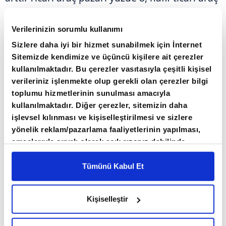
pazarı ise yüzde 10 artarken, ağır ticari araç
pazarı yüzde 4 geriledi.
Verilerinizin sorumlu kullanımı
Sizlere daha iyi bir hizmet sunabilmek için İnternet
Bu dönemde, otomotiv sanayisinin kapasite
Sitemizde kendimize ve üçüncü kişilere ait çerezler
kullanılmaktadır. Bu çerezler vasıtasıyla çeşitli kişisel
kullanım oranı yüzde 67 olarak kayıtlara geçti.
verileriniz işlenmekte olup gerekli olan çerezler bilgi
toplumu hizmetlerinin sunulması amacıyla
kullanılmaktadır. Diğer çerezler, sitemizin daha
işlevsel kılınması ve kişiselleştirilmesi ve sizlere
yönelik reklam/pazarlama faaliyetlerinin yapılması,
amaçlarıyla sınırlı olarak açık rızanız dahilinde
kullanılacaktır. Çerezlere ilişkin tercihlerinizi çerez
paneli vasıtasıyla belirleyebilirsiniz. Çerezlere ilişkin
Tümünü Kabul Et
detaylı bilgi için Ayarlar butonuna tıklayabilir,
Çerez
Bilgilendirme
Metnimizi ziyaret edebilirsiniz.
Kişiselleştir
6698 sayılı Kişisel Verilerin Korunması Kanunu
uyarınca hazırlanmış olan İnternet Sitesi Aydınlatma