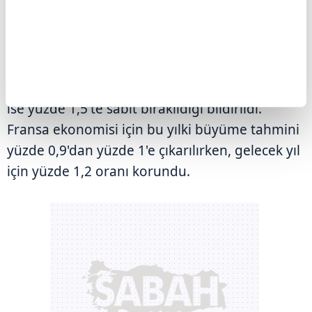
korunduğu aktarıldı.
Ülke bazında bakıldığında, Almanya'nın bu yıla
ilişkin büyüme beklentisinin yüzde 0,9'dan
yüzde 1,1'e yükseltildiği, gelecek yıl tahmininin
ise yüzde 1,5'te sabit bırakıldığı bildirildi.
Fransa ekonomisi için bu yılki büyüme tahmini
yüzde 0,9'dan yüzde 1'e çıkarılırken, gelecek yıl
için yüzde 1,2 oranı korundu.