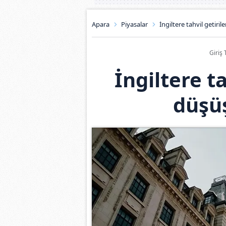
Apara
Piyasalar
İngiltere tahvil getiri
Giriş 
İngiltere t
düşüş