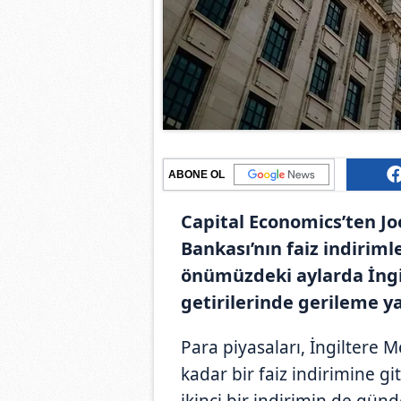
ABONE OL
Capital Economics’ten Jo
Bankası’nın faiz indirim
önümüzdeki aylarda İngili
getirilerinde gerileme y
Para piyasaları, İngiltere 
kadar bir faiz indirimine g
ikinci bir indirimin de gün