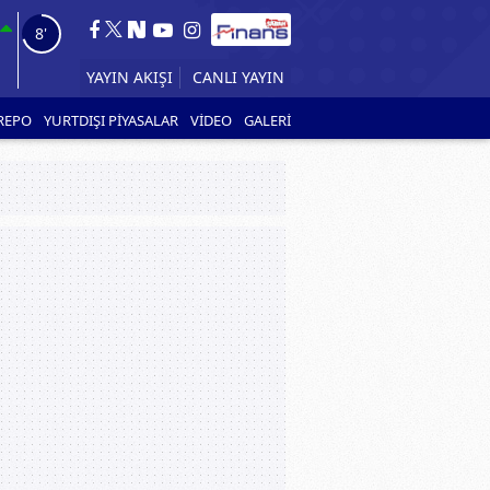
7'
CANLI YAYIN
YAYIN AKIŞI
REPO
YURTDIŞI PİYASALAR
VİDEO
GALERİ