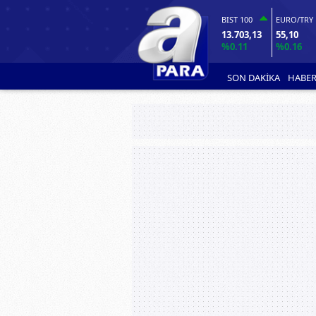
BIST 100
EURO/TRY
13.703,13
55,10
%0.11
%0.16
SON DAKİKA
HABER