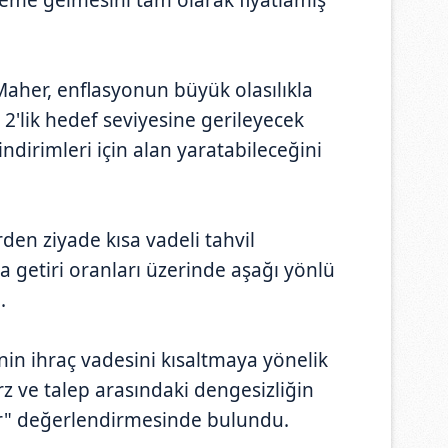
Maher, enflasyonun büyük olasılıkla
2'lik hedef seviyesine gerileyecek
ndirimleri için alan yaratabileceğini
rden ziyade kısa vadeli tahvil
da getiri oranları üzerinde aşağı yönlü
.
nin ihraç vadesini kısaltmaya yönelik
rz ve talep arasındaki dengesizliğin
or" değerlendirmesinde bulundu.