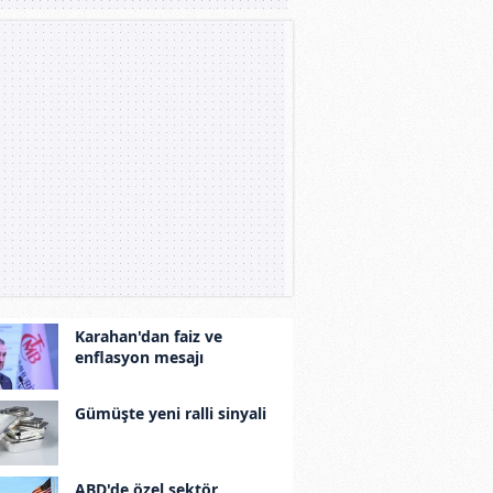
Karahan'dan faiz ve
enflasyon mesajı
Gümüşte yeni ralli sinyali
ABD'de özel sektör