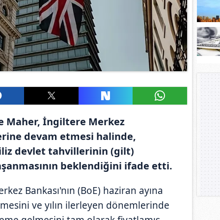
e Maher, İngiltere Merkez
lerine devam etmesi halinde,
z devlet tahvillerinin (gilt)
aşanmasının beklendiğini ifade etti.
Merkez Bankası'nın (BoE) haziran ayına
itmesini ve yılın ilerleyen dönemlerinde
deme gelmesini tam olarak fiyatlamış