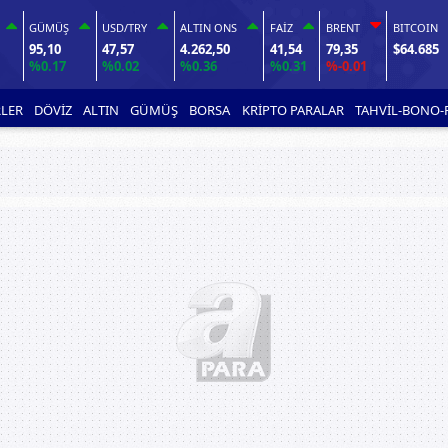
GÜMÜŞ
USD/TRY
ALTIN ONS
FAİZ
BRENT
BITCOIN
95,10
47,57
4.262,50
41,54
79,35
$64.685
%0.17
%0.02
%0.36
%0.31
%-0.01
LER
DÖVİZ
ALTIN
GÜMÜŞ
BORSA
KRİPTO PARALAR
TAHVİL-BONO-