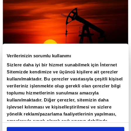
Verilerinizin sorumlu kullanımı
Sizlere daha iyi bir hizmet sunabilmek için İnternet
Sitemizde kendimize ve üçüncü kişilere ait çerezler
ABONE OL
kullanılmaktadır. Bu çerezler vasıtasıyla çeşitli kişisel
verileriniz işlenmekte olup gerekli olan çerezler bilgi
ABD'nin ticari ham petrol stokları,
toplumu hizmetlerinin sunulması amacıyla
geçen hafta önceki haftaya göre
kullanılmaktadır. Diğer çerezler, sitemizin daha
işlevsel kılınması ve kişiselleştirilmesi ve sizlere
yaklaşık 3 milyon 400 bin varil arttı.
yönelik reklam/pazarlama faaliyetlerinin yapılması,
ABD Enerji Enformasyon İdaresi (EIA), ülkedeki
amaçlarıyla sınırlı olarak açık rızanız dahilinde
ticari ham petrol stoklarının geçen hafta
kullanılacaktır. Çerezlere ilişkin tercihlerinizi çerez