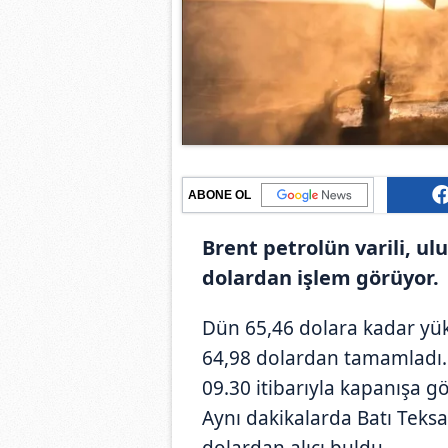
ABONE OL
Brent petrolün varili, ul
dolardan işlem görüyor.
Dün 65,46 dolara kadar yüks
64,98 dolardan tamamladı. B
09.30 itibarıyla kapanışa g
Aynı dakikalarda Batı Teksa
dolardan alıcı buldu.