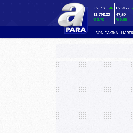
BIST 100
USD/TRY
13.798,82
47,59
%0.70
%0.05
SON DAKİKA
HABER