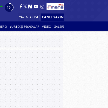
15'
YAYIN AKIŞI
CANLI YAYIN
REPO
YURTDIŞI PİYASALAR
VİDEO
GALERİ