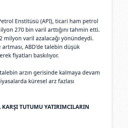
trol Enstitüsü (API), ticari ham petrol
lyon 270 bin varil arttığını tahmin etti.
n 2 milyon varil azalacağı yönündeydi.
e artması, ABD'de talebin düşük
erek fiyatları baskılıyor.
 talebin arzın gerisinde kalmaya devam
yasalarda küresel arz fazlası
.
 KARŞI TUTUMU YATIRIMCILARIN