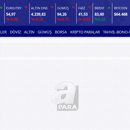
EURO/TRY
ALTIN ONS
GÜMÜŞ
FAİZ
BRENT
BITCOIN
54,97
4.239,83
94,26
41,53
83,60
$64.468
%-0.08
%-0.18
%-0.72
%-0.02
%5.22
LER
DÖVİZ
ALTIN
GÜMÜŞ
BORSA
KRİPTO PARALAR
TAHVİL-BONO-