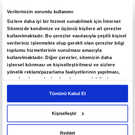
Verilerinizin sorumlu kullanımı
Sizlere daha iyi bir hizmet sunabilmek için İnternet
Sitemizde kendimize ve üçüncü kişilere ait çerezler
kullanılmaktadır. Bu çerezler vasıtasıyla çeşitli kişisel
Raporda, Bitcoin'in zayıf performansının dijital
verileriniz işlenmekte olup gerekli olan çerezler bilgi
varlık piyasasında dolar cinsinden getirileri
toplumu hizmetlerinin sunulması amacıyla
sınırladığına dikkat çekilirken, Ethereum'un
kullanılmaktadır. Diğer çerezler, sitemizin daha
stablecoin'ler, gerçek varlıkların tokenizasyonu
işlevsel kılınması ve kişiselleştirilmesi ve sizlere
yönelik reklam/pazarlama faaliyetlerinin yapılması,
ve merkeziyetsiz finans (DeFi) alanlarındaki
amaçlarıyla sınırlı olarak açık rızanız dahilinde
güçlü konumuyla öne çıktığı vurgulandı.
kullanılacaktır. Çerezlere ilişkin tercihlerinizi çerez
Ayrıca, Ethereum/Bitcoin oranının zamanla
paneli vasıtasıyla belirleyebilirsiniz. Çerezlere ilişkin
Tümünü Kabul Et
0,08 seviyesine doğru toparlanabileceği
detaylı bilgi için Ayarlar butonuna tıklayabilir,
Çerez
Bilgilendirme
Metnimizi ziyaret edebilirsiniz.
değerlendirildi.
Kişiselleştir
6698 sayılı Kişisel Verilerin Korunması Kanunu
uyarınca hazırlanmış olan İnternet Sitesi Aydınlatma
Ethereum ağında gerçekleşen işlem hacminin
Metnimizi okumak ve sitemizi ziyaretiniz kapsamında
Reddet