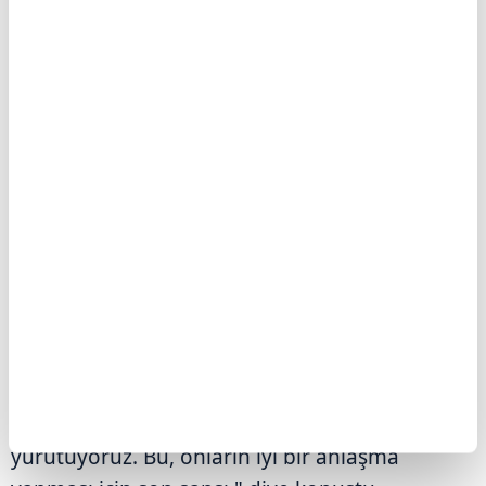
sürüklüyor.
ABD Başkanı Donald Trump, Oval Ofis'te
düzenlediği başkanlık kararnamesi imza
töreninin ardından basın mensuplarının İran
gündemine ilişkin sorularını yanıtladı. Trump,
Tahran ile müzakerelerin yeniden başladığını
belirterek İran'ın müzakereler konusunda
birbiriyle çelişen açıklamalar yaptığını
savundu.
Trump, "İran'ın talebi üzerine, Suudi Arabistan,
Birleşik Arap Emirlikleri, Katar ve diğer
ülkelerin de desteklediği görüşmeleri
yürütüyoruz. Bu, onların iyi bir anlaşma