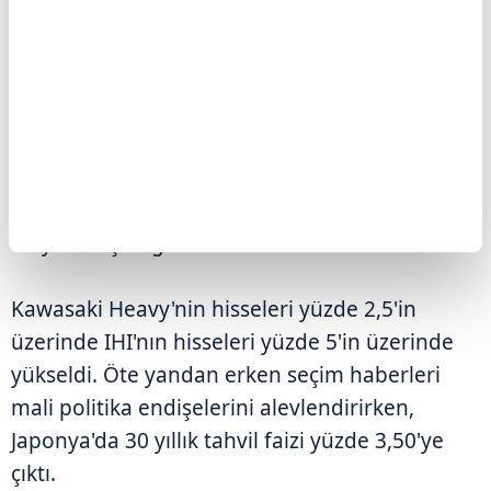
kaynaklanacak riskleri gözardı etmelerine
neden oldu.
Teknoloji şirketlerinin yapay zeka yatırımlarının
verimli bir şekilde artacağına dair iyimserlik
Asya tarafındaki teknoloji şirketlerini olumlu
etkilerken, Japonya'daki savunma hisselerinde
de yükselişler görüldü.
Kawasaki Heavy'nin hisseleri yüzde 2,5'in
üzerinde IHI'nın hisseleri yüzde 5'in üzerinde
yükseldi. Öte yandan erken seçim haberleri
mali politika endişelerini alevlendirirken,
Japonya'da 30 yıllık tahvil faizi yüzde 3,50'ye
çıktı.