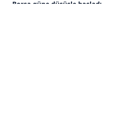
Borsa güne düşüşle başladı
ABONE OL
Borsa İstanbul'da BIST 100 endeksi,
güne yüzde 0,08 düşüşle 13.399,44
puandan başladı.