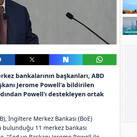
kez bankalarının başkanları, ABD
kanı Jerome Powell'a bildirilen
rdından Powell'ı destekleyen ortak
), İngiltere Merkez Bankası (BoE)
da bulunduğu 11 merkez bankası
de, "Fed ve Başkanı Jerome Powell ile