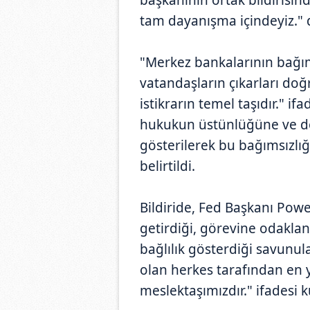
tam dayanışma içindeyiz." d
"Merkez bankalarının bağım
vatandaşların çıkarları doğ
istikrarın temel taşıdır." if
hukukun üstünlüğüne ve de
gösterilerek bu bağımsızl
belirtildi.
Bildiride, Fed Başkanı Powe
getirdiği, görevine odaklan
bağlılık gösterdiği savunular
olan herkes tarafından en 
meslektaşımızdır." ifadesi ku