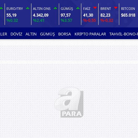
EURO/TRY
ALTIN ONS
GÜMÜŞ
FAİZ
BRENT
BITCOIN
55,19
4.342,09
97,57
41,30
82,23
$65.018
%0.32
%2.41
%3.57
%-0.55
%-0.32
LER
DÖVİZ
ALTIN
GÜMÜŞ
BORSA
KRİPTO PARALAR
TAHVİL-BONO-