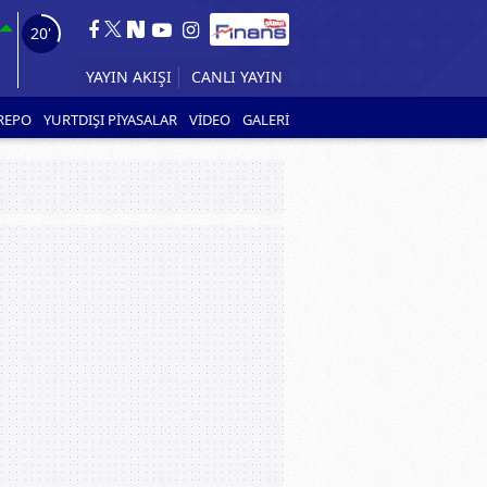
19'
YAYIN AKIŞI
CANLI YAYIN
REPO
YURTDIŞI PİYASALAR
VİDEO
GALERİ