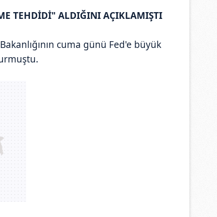
ME TEHDİDİ" ALDIĞINI AÇIKLAMIŞTI
t Bakanlığının cuma günü Fed'e büyük
uyurmuştu.