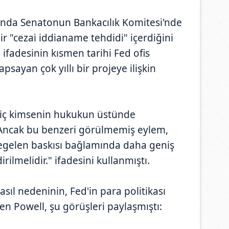
yında Senatonun Bankacılık Komitesi'nde
bir "cezai iddianame tehdidi" içerdiğini
ifadesinin kısmen tarihi Fed ofis
psayan çok yıllı bir projeye ilişkin
 hiç kimsenin hukukun üstünde
"Ancak bu benzeri görülmemiş eylem,
regelen baskısı bağlamında daha geniş
rilmelidir." ifadesini kullanmıştı.
sıl nedeninin, Fed'in para politikası
n Powell, şu görüşleri paylaşmıştı: