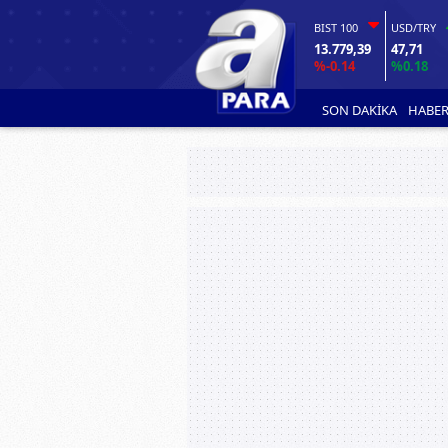
BIST 100
USD/TRY
13.779,39
47,71
%-0.14
%0.18
SON DAKİKA
HABER