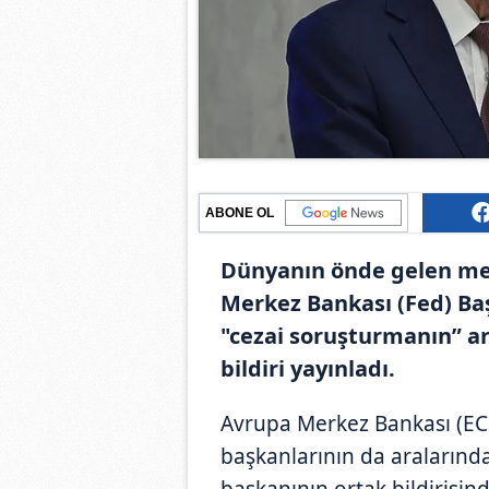
ABONE OL
Dünyanın önde gelen mer
Merkez Bankası (Fed) Baş
"cezai soruşturmanın” a
bildiri yayınladı.
Avrupa Merkez Bankası (ECB
başkanlarının da araların
başkanının ortak bildirisin