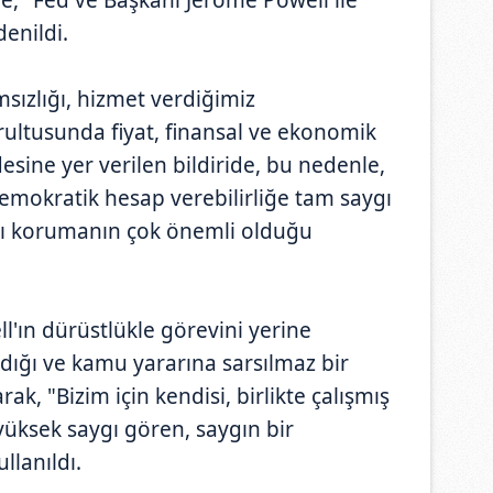
enildi.
sızlığı, hizmet verdiğimiz
rultusunda fiyat, finansal ve ekonomik
adesine yer verilen bildiride, bu nedenle,
mokratik hesap verebilirliğe tam saygı
ığı korumanın çok önemli olduğu
ll'ın dürüstlükle görevini yerine
dığı ve kamu yararına sarsılmaz bir
ak, "Bizim için kendisi, birlikte çalışmış
yüksek saygı gören, saygın bir
llanıldı.