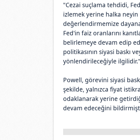
"Cezai suçlama tehdidi, Fed'
izlemek yerine halka neyin 
değerlendirmemize dayanar
Fed'in faiz oranlarını kanı
belirlemeye devam edip e
politikasının siyasi baskı v
yönlendirileceğiyle ilgilidir.
Powell, görevini siyasi bas
şekilde, yalnızca fiyat ist
odaklanarak yerine getird
devam edeceğini bildirmişt