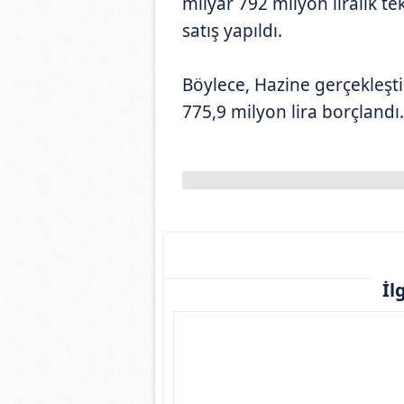
milyar 792 milyon liralık tek
satış yapıldı.
Böylece, Hazine gerçekleştir
775,9 milyon lira borçlandı.
İl