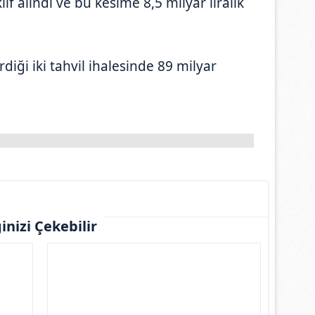
lif alındı ve bu kesime 8,5 milyar liralık
diği iki tahvil ihalesinde 89 milyar
ginizi Çekebilir