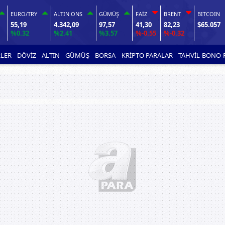
EURO/TRY
ALTIN ONS
GÜMÜŞ
FAİZ
BRENT
BITCOIN
55,19
4.342,09
97,57
41,30
82,23
$65.057
%0.32
%2.41
%3.57
%-0.55
%-0.32
LER
DÖVİZ
ALTIN
GÜMÜŞ
BORSA
KRİPTO PARALAR
TAHVİL-BONO-