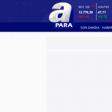
BIST 100
USD/TRY
13.779,39
47,71
%-0.14
%0.18
SON DAKİKA
HABER