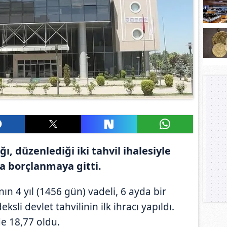
ı, düzenlediği iki tahvil ihalesiyle
ra borçlanmaya gitti.
ın 4 yıl (1456 gün) vadeli, 6 ayda bir
li devlet tahvilinin ilk ihracı yapıldı.
e 18,77 oldu.