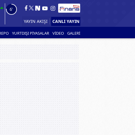
5'
CANLI YAYIN
YAYIN AKIŞI
REPO
YURTDIŞI PİYASALAR
VİDEO
GALERİ