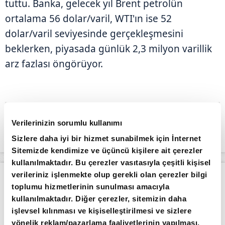
tuttu. Banka, gelecek yıl Brent petrolün
ortalama 56 dolar/varil, WTI'ın ise 52
dolar/varil seviyesinde gerçekleşmesini
beklerken, piyasada günlük 2,3 milyon varillik
arz fazlası öngörüyor.
Verilerinizin sorumlu kullanımı
Sizlere daha iyi bir hizmet sunabilmek için İnternet
Sitemizde kendimize ve üçüncü kişilere ait çerezler
kullanılmaktadır. Bu çerezler vasıtasıyla çeşitli kişisel
verileriniz işlenmekte olup gerekli olan çerezler bilgi
Apara
Piyasalar
Borsa güne düşüşle başladı
toplumu hizmetlerinin sunulması amacıyla
kullanılmaktadır. Diğer çerezler, sitemizin daha
Giriş Tarihi: 04.08.2026 10:56
işlevsel kılınması ve kişiselleştirilmesi ve sizlere
Borsa güne düşüşle başladı
yönelik reklam/pazarlama faaliyetlerinin yapılması,