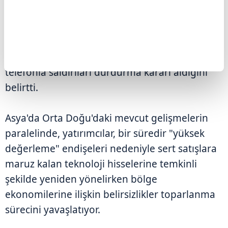
durdurması" çağrısı gelmese 2. Dünya
Savaşı'ndan sonraki en büyük saldırılardan
birine başlamaya hazır olduklarını söyleyen
Trump, adı geçen Körfez ülkelerinden gelen
telefonla saldırıları durdurma kararı aldığını
belirtti.
Asya'da Orta Doğu'daki mevcut gelişmelerin
paralelinde, yatırımcılar, bir süredir "yüksek
değerleme" endişeleri nedeniyle sert satışlara
maruz kalan teknoloji hisselerine temkinli
şekilde yeniden yönelirken bölge
ekonomilerine ilişkin belirsizlikler toparlanma
sürecini yavaşlatıyor.