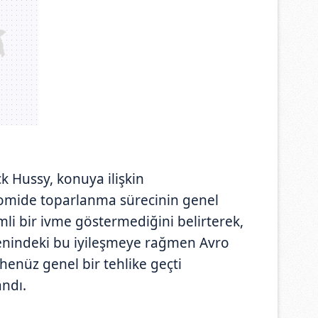
k Hussy, konuya ilişkin
omide toparlanma sürecinin genel
li bir ivme göstermediğini belirterek,
venindeki bu iyileşmeye rağmen Avro
henüz genel bir tehlike geçti
andı.