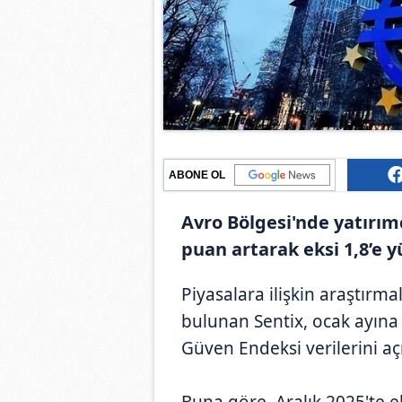
ABONE OL
Avro Bölgesi'nde yatırımc
puan artarak eksi 1,8’e y
Piyasalara ilişkin araştırm
bulunan Sentix, ocak ayına 
Güven Endeksi verilerini açı
Buna göre, Aralık 2025'te e