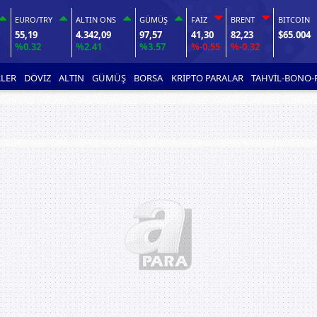
EURO/TRY
ALTIN ONS
GÜMÜŞ
FAİZ
BRENT
BITCOIN
55,19
4.342,09
97,57
41,30
82,23
$65.004
%0.32
%2.41
%3.57
%-0.55
%-0.32
LER
DÖVİZ
ALTIN
GÜMÜŞ
BORSA
KRİPTO PARALAR
TAHVİL-BONO-