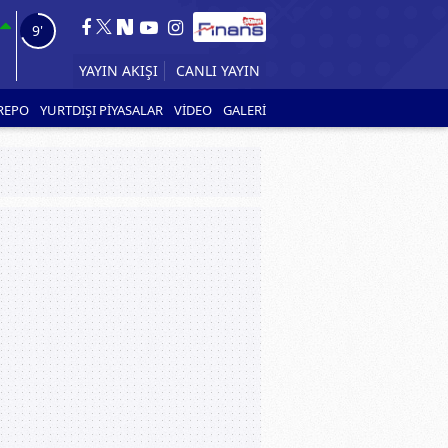
8'
YAYIN AKIŞI
REPO
YURTDIŞI PİYASALAR
VİDEO
GALERİ