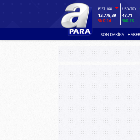
BIST 100
USD/TRY
13.779,39
47,71
%-0.14
%0.18
SON DAKİKA
HABER