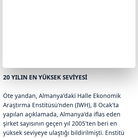
Kurumsal iflaslar dışında 6 bin 709 borçlu da
ekimde kişisel iflas başvurusunda bulundu. Söz
konusu veri, 2024'ün aynı dönemine kıyasla
yüzde 7,6 arttı.
20 YILIN EN YÜKSEK SEVİYESİ
Öte yandan, Almanya'daki Halle Ekonomik
Araştırma Enstitüsü'nden (IWH), 8 Ocak'ta
yapılan açıklamada, Almanya'da iflas eden
şirket sayısının geçen yıl 2005'ten beri en
yüksek seviyeye ulaştığı bildirilmişti. Enstitü