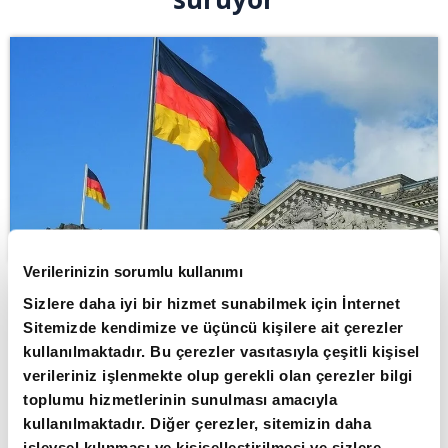
Verilerinizin sorumlu kullanımı
Sizlere daha iyi bir hizmet sunabilmek için İnternet
ABONE OL
Sitemizde kendimize ve üçüncü kişilere ait çerezler
kullanılmaktadır. Bu çerezler vasıtasıyla çeşitli kişisel
Almanya'da durgun ekonomi
verileriniz işlenmekte olup gerekli olan çerezler bilgi
nedeniyle şirket iflasları dalgası çift
toplumu hizmetlerinin sunulması amacıyla
haneli rakamlarla devam ediyor.
kullanılmaktadır. Diğer çerezler, sitemizin daha
işlevsel kılınması ve kişiselleştirilmesi ve sizlere