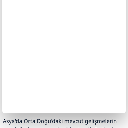
Trump, "İran'ın talebi üzerine, Suudi Arabistan,
Birleşik Arap Emirlikleri, Katar ve diğer
ülkelerin de desteklediği görüşmeleri
yürütüyoruz. Bu, onların iyi bir anlaşma
yapması için son şansı." diye konuştu.
Söz konusu ülkelerden kendisine "saldırıları
durdurması" çağrısı gelmese 2. Dünya
Savaşı'ndan sonraki en büyük saldırılardan
birine başlamaya hazır olduklarını söyleyen
Trump, adı geçen Körfez ülkelerinden gelen
telefonla saldırıları durdurma kararı aldığını
belirtti.
Asya'da Orta Doğu'daki mevcut gelişmelerin