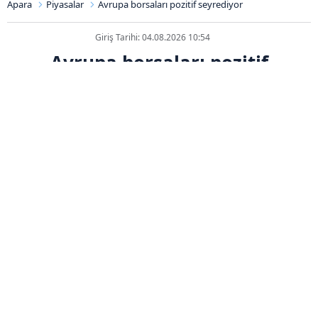
Apara
Piyasalar
Avrupa borsaları pozitif seyrediyor
Giriş Tarihi: 04.08.2026 10:54
Avrupa borsaları pozitif
seyrediyor
ABONE OL