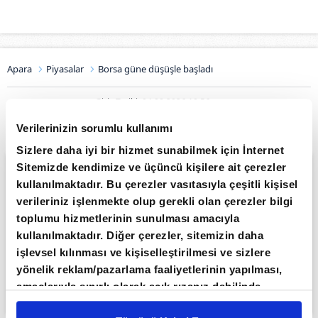
Apara
Piyasalar
Borsa güne düşüşle başladı
Giriş Tarihi: 04.08.2026 10:56
Borsa güne düşüşle başladı
Verilerinizin sorumlu kullanımı
Sizlere daha iyi bir hizmet sunabilmek için İnternet
Sitemizde kendimize ve üçüncü kişilere ait çerezler
kullanılmaktadır. Bu çerezler vasıtasıyla çeşitli kişisel
verileriniz işlenmekte olup gerekli olan çerezler bilgi
toplumu hizmetlerinin sunulması amacıyla
kullanılmaktadır. Diğer çerezler, sitemizin daha
işlevsel kılınması ve kişiselleştirilmesi ve sizlere
yönelik reklam/pazarlama faaliyetlerinin yapılması,
amaçlarıyla sınırlı olarak açık rızanız dahilinde
kullanılacaktır. Çerezlere ilişkin tercihlerinizi çerez