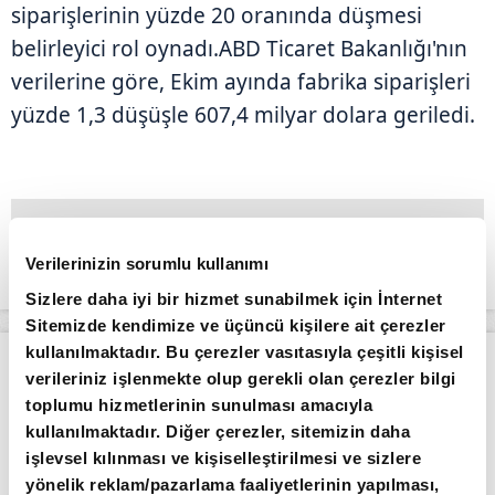
siparişlerinin yüzde 20 oranında düşmesi
belirleyici rol oynadı.ABD Ticaret Bakanlığı'nın
verilerine göre, Ekim ayında fabrika siparişleri
yüzde 1,3 düşüşle 607,4 milyar dolara geriledi.
Verilerinizin sorumlu kullanımı
Sizlere daha iyi bir hizmet sunabilmek için İnternet
Sitemizde kendimize ve üçüncü kişilere ait çerezler
kullanılmaktadır. Bu çerezler vasıtasıyla çeşitli kişisel
Apara
Piyasalar
Borsa güne düşüşle başladı
verileriniz işlenmekte olup gerekli olan çerezler bilgi
toplumu hizmetlerinin sunulması amacıyla
Giriş Tarihi: 04.08.2026 10:56
kullanılmaktadır. Diğer çerezler, sitemizin daha
Borsa güne düşüşle başladı
işlevsel kılınması ve kişiselleştirilmesi ve sizlere
yönelik reklam/pazarlama faaliyetlerinin yapılması,