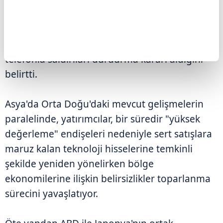
Savaşı'ndan sonraki en büyük saldırılardan
birine başlamaya hazır olduklarını söyleyen
Trump, adı geçen Körfez ülkelerinden gelen
telefonla saldırıları durdurma kararı aldığını
belirtti.
Asya'da Orta Doğu'daki mevcut gelişmelerin
paralelinde, yatırımcılar, bir süredir "yüksek
değerleme" endişeleri nedeniyle sert satışlara
maruz kalan teknoloji hisselerine temkinli
şekilde yeniden yönelirken bölge
ekonomilerine ilişkin belirsizlikler toparlanma
sürecini yavaşlatıyor.