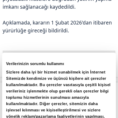
imkanı sağlanacağı kaydedildi.
Açıklamada, kararın 1 Şubat 2026'dan itibaren
yürürlüğe gireceği bildirildi.
Verilerinizin sorumlu kullanımı
Sizlere daha iyi bir hizmet sunabilmek için İnternet
Sitemizde kendimize ve üçüncü kişilere ait çerezler
kullanılmaktadır. Bu çerezler vasıtasıyla çeşitli kişisel
Apara
Piyasalar
Borsa güne düşüşle başladı
verileriniz işlenmekte olup gerekli olan çerezler bilgi
toplumu hizmetlerinin sunulması amacıyla
Giriş Tarihi: 04.08.2026 10:56
kullanılmaktadır. Diğer çerezler, sitemizin daha
Borsa güne düşüşle başladı
işlevsel kılınması ve kişiselleştirilmesi ve sizlere
yönelik reklam/pazarlama faaliyetlerinin yapılması,