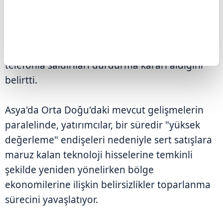
durdurması" çağrısı gelmese 2. Dünya
Savaşı'ndan sonraki en büyük saldırılardan
birine başlamaya hazır olduklarını söyleyen
Trump, adı geçen Körfez ülkelerinden gelen
telefonla saldırıları durdurma kararı aldığını
belirtti.
Asya'da Orta Doğu'daki mevcut gelişmelerin
paralelinde, yatırımcılar, bir süredir "yüksek
değerleme" endişeleri nedeniyle sert satışlara
maruz kalan teknoloji hisselerine temkinli
şekilde yeniden yönelirken bölge
ekonomilerine ilişkin belirsizlikler toparlanma
sürecini yavaşlatıyor.