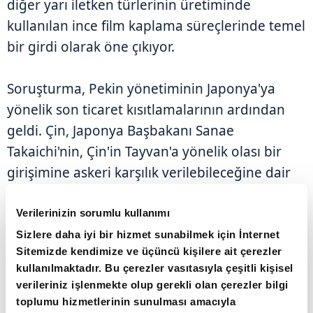
diğer yarı iletken türlerinin üretiminde
kullanılan ince film kaplama süreçlerinde temel
bir girdi olarak öne çıkıyor.
Soruşturma, Pekin yönetiminin Japonya'ya
yönelik son ticaret kısıtlamalarının ardından
geldi. Çin, Japonya Başbakanı Sanae
Takaichi'nin, Çin'in Tayvan'a yönelik olası bir
girişimine askeri karşılık verilebileceğine dair
açıklamalarını gerekçe göstererek, Japonya'ya
askeri son kullanım amacı taşıyan tüm çift
Verilerinizin sorumlu kullanımı
kullanımlı ürünlerin ihracatını yasaklama kararı
Sizlere daha iyi bir hizmet sunabilmek için İnternet
Sitemizde kendimize ve üçüncü kişilere ait çerezler
almıştı.
kullanılmaktadır. Bu çerezler vasıtasıyla çeşitli kişisel
verileriniz işlenmekte olup gerekli olan çerezler bilgi
toplumu hizmetlerinin sunulması amacıyla