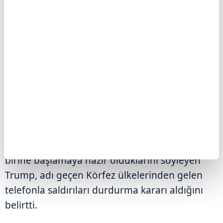
Trump, "İran'ın talebi üzerine, Suudi Arabistan,
Birleşik Arap Emirlikleri, Katar ve diğer
ülkelerin de desteklediği görüşmeleri
yürütüyoruz. Bu, onların iyi bir anlaşma
yapması için son şansı." diye konuştu.
Söz konusu ülkelerden kendisine "saldırıları
durdurması" çağrısı gelmese 2. Dünya
Savaşı'ndan sonraki en büyük saldırılardan
birine başlamaya hazır olduklarını söyleyen
Trump, adı geçen Körfez ülkelerinden gelen
telefonla saldırıları durdurma kararı aldığını
belirtti.