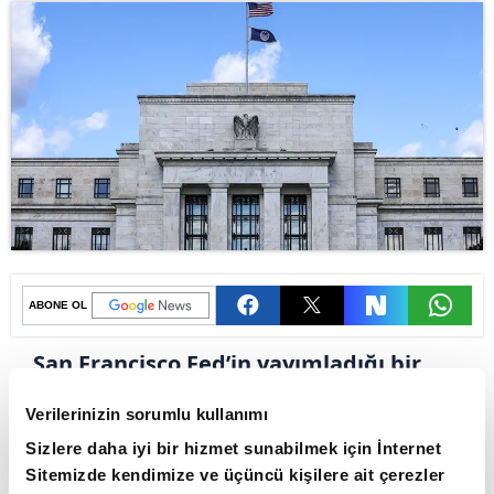
ABONE OL
San Francisco Fed’in yayımladığı bir
araştırmaya göre, yüksek oranlı
Verilerinizin sorumlu kullanımı
gümrük tarifeleri belirsizlik yaratarak
Sizlere daha iyi bir hizmet sunabilmek için İnternet
toplam talebi azaltabilir ve bu durum
Sitemizde kendimize ve üçüncü kişilere ait çerezler