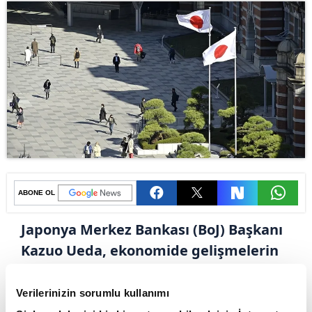
ABONE OL
Japonya Merkez Bankası (BoJ) Başkanı
Kazuo Ueda, ekonomide gelişmelerin
ve fiyatların beklendiği gibi
seyretmesi halinde faiz oranlarında
Verilerinizin sorumlu kullanımı