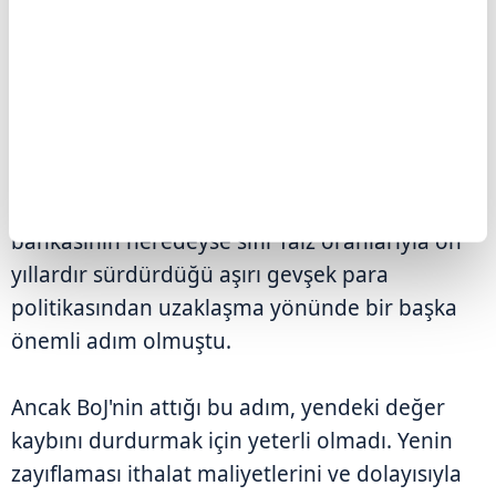
BoJ, ülkede artan enflasyonist baskılar ve
yendeki değer kaybı nedeniyle geçen ay
politika faizini beklentiler dahilinde 25 baz
puan artırarak yüzde 0,75'e çıkarırken, bu oran
son 30 yılın en yüksek seviyesi olarak kayıtlara
geçmişti. Söz konusu artırım, merkez
bankasının neredeyse sıfır faiz oranlarıyla on
yıllardır sürdürdüğü aşırı gevşek para
politikasından uzaklaşma yönünde bir başka
önemli adım olmuştu.
Ancak BoJ'nin attığı bu adım, yendeki değer
kaybını durdurmak için yeterli olmadı. Yenin
zayıflaması ithalat maliyetlerini ve dolayısıyla