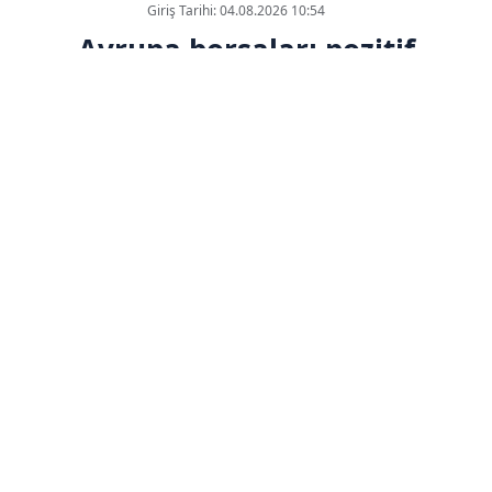
Giriş Tarihi: 04.08.2026 10:54
Avrupa borsaları pozitif
seyrediyor
ABONE OL
Avrupa borsaları, şirket