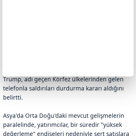
ülkelerin de desteklediği görüşmeleri
yürütüyoruz. Bu, onların iyi bir anlaşma
yapması için son şansı." diye konuştu.
Söz konusu ülkelerden kendisine "saldırıları
durdurması" çağrısı gelmese 2. Dünya
Savaşı'ndan sonraki en büyük saldırılardan
birine başlamaya hazır olduklarını söyleyen
Trump, adı geçen Körfez ülkelerinden gelen
telefonla saldırıları durdurma kararı aldığını
belirtti.
Asya'da Orta Doğu'daki mevcut gelişmelerin
paralelinde, yatırımcılar, bir süredir "yüksek
değerleme" endişeleri nedeniyle sert satışlara