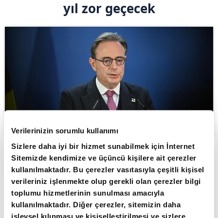
yıl zor geçecek
Verilerinizin sorumlu kullanımı
Sizlere daha iyi bir hizmet sunabilmek için İnternet
Sitemizde kendimize ve üçüncü kişilere ait çerezler
ABONE OL
kullanılmaktadır. Bu çerezler vasıtasıyla çeşitli kişisel
verileriniz işlenmekte olup gerekli olan çerezler bilgi
Belçika Başbakanı Bart De Wever,
toplumu hizmetlerinin sunulması amacıyla
ülkenin çok yüksek kamu borcu ve
kullanılmaktadır. Diğer çerezler, sitemizin daha
bütçe açığıyla karşı karşıya olduğuna
işlevsel kılınması ve kişiselleştirilmesi ve sizlere