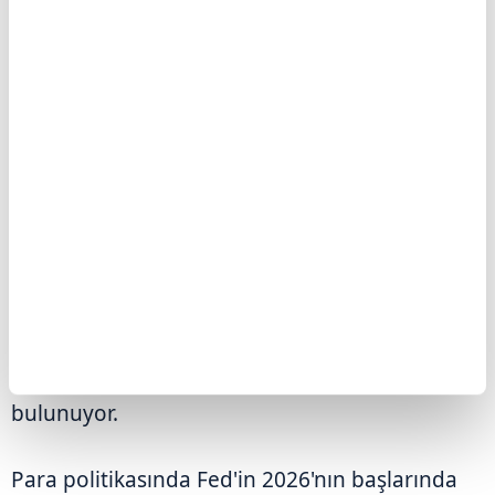
kullanımının bazı sektörlerde işten çıkarmaları
artırabileceği, ancak verimlilik artışıyla bu
etkinin kısmen dengelenebileceği belirtiliyor.
Enflasyon cephesinde ise dezenflasyon
sürecinin 2026'nın ikinci yarısında yeniden hız
kazanacağı öngörülüyor. Daha düşük tarifeler
ve barınma maliyetlerindeki yavaşlama bu
süreci desteklerken, çekirdek PCE
enflasyonunun 2026 yıl sonunda %2,4'e
gerilemesi bekleniyor. 2027–2028 için çekirdek
PCE tahmini yaklaşık %2,25 seviyesinde
bulunuyor.
Para politikasında Fed'in 2026'nın başlarında