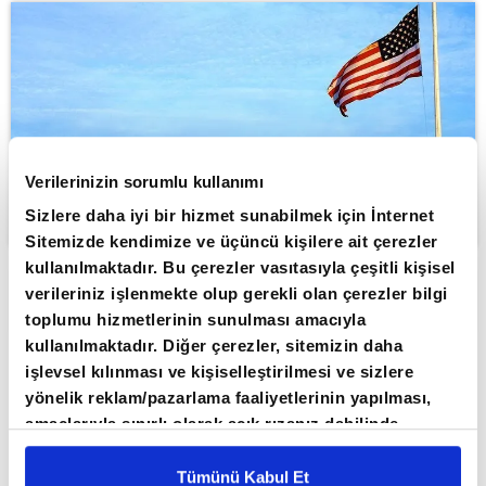
Verilerinizin sorumlu kullanımı
Sizlere daha iyi bir hizmet sunabilmek için İnternet
Sitemizde kendimize ve üçüncü kişilere ait çerezler
kullanılmaktadır. Bu çerezler vasıtasıyla çeşitli kişisel
verileriniz işlenmekte olup gerekli olan çerezler bilgi
ABONE OL
toplumu hizmetlerinin sunulması amacıyla
kullanılmaktadır. Diğer çerezler, sitemizin daha
Deutsche Bank’ın 2026 ABD Ekonomik
işlevsel kılınması ve kişiselleştirilmesi ve sizlere
Görünümü raporuna göre ABD
yönelik reklam/pazarlama faaliyetlerinin yapılması,
ekonomisinin 2026’da istikrar
amaçlarıyla sınırlı olarak açık rızanız dahilinde
kazanarak büyümenin hızlanması
kullanılacaktır. Çerezlere ilişkin tercihlerinizi çerez
paneli vasıtasıyla belirleyebilirsiniz. Çerezlere ilişkin
Tümünü Kabul Et