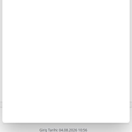
kontrollü girişimlerin payı yüzde 50,9 oldu.
Sigorta ve emeklilik hizmetleri ihracatının
yüzde 33,4'ü ve ithalatının yüzde 33,6'sı
yabancı kontrollü girişimler tarafından yapıldı.
Finansal hizmetlerde ihracatın yüzde 71,7'sini,
ithalatın ise yüzde 78,7'sini Türkiye kontrollü
girişimler gerçekleştirdi.
Apara
Piyasalar
Borsa güne düşüşle başladı
Giriş Tarihi: 04.08.2026 10:56