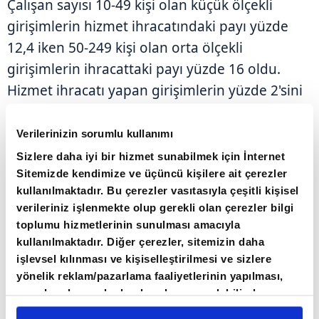
Çalışan sayısı 10-49 kişi olan küçük ölçekli
girişimlerin hizmet ihracatındaki payı yüzde
12,4 iken 50-249 kişi olan orta ölçekli
girişimlerin ihracattaki payı yüzde 16 oldu.
Hizmet ihracatı yapan girişimlerin yüzde 2'sini
oluşturan 250 ve daha fazla kişinin çalıştığı
büyük ölçekli girişimler, hizmet ihracatının
Verilerinizin sorumlu kullanımı
yüzde 62,3'ünü yaptı.
Sizlere daha iyi bir hizmet sunabilmek için İnternet
Sitemizde kendimize ve üçüncü kişilere ait çerezler
kullanılmaktadır. Bu çerezler vasıtasıyla çeşitli kişisel
Hizmet ithalatı yapan girişimlerin yüzde
verileriniz işlenmekte olup gerekli olan çerezler bilgi
52,2'sini oluşturan 1-9 çalışanı olan mikro
toplumu hizmetlerinin sunulması amacıyla
ölçekli girişimler, hizmet ithalatının yüzde
kullanılmaktadır. Diğer çerezler, sitemizin daha
7,7'sini gerçekleştirdi.
işlevsel kılınması ve kişiselleştirilmesi ve sizlere
yönelik reklam/pazarlama faaliyetlerinin yapılması,
amaçlarıyla sınırlı olarak açık rızanız dahilinde
kullanılacaktır. Çerezlere ilişkin tercihlerinizi çerez