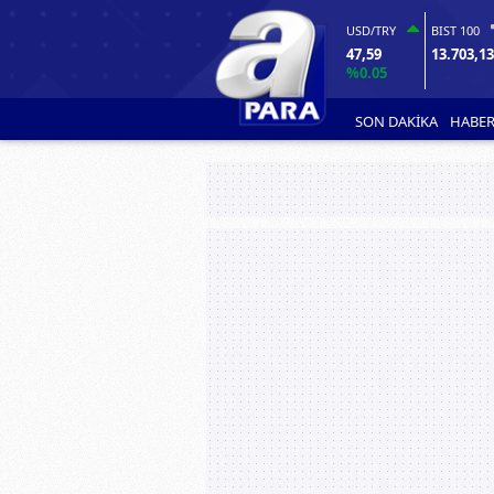
USD/TRY
BIST 100
47,59
13.703,1
%0.05
SON DAKİKA
HABER