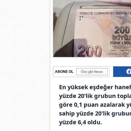
ABONE OL
En yüksek eşdeğer hanehal
yüzde 20'lik grubun topla
göre 0,1 puan azalarak y
sahip yüzde 20'lik grubun
yüzde 6,4 oldu.