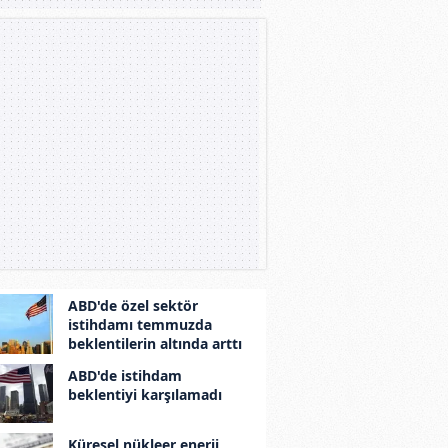
ABD'de özel sektör
istihdamı temmuzda
beklentilerin altında arttı
ABD'de istihdam
beklentiyi karşılamadı
Küresel nükleer enerji