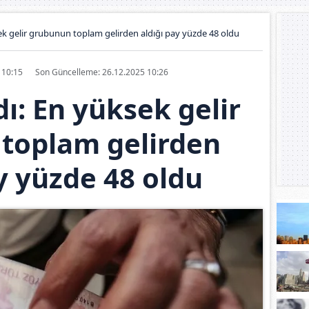
ek gelir grubunun toplam gelirden aldığı pay yüzde 48 oldu
5 10:15
Son Güncelleme: 26.12.2025 10:26
ı: En yüksek gelir
toplam gelirden
y yüzde 48 oldu