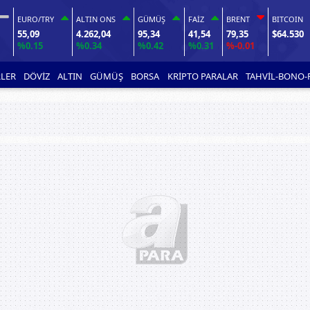
EURO/TRY
ALTIN ONS
GÜMÜŞ
FAİZ
BRENT
BITCOIN
3
55,09
4.262,04
95,34
41,54
79,35
$64.530
%0.15
%0.34
%0.42
%0.31
%-0.01
LER
DÖVİZ
ALTIN
GÜMÜŞ
BORSA
KRİPTO PARALAR
TAHVİL-BONO-