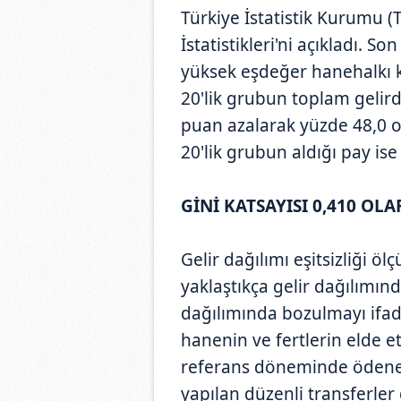
Türkiye İstatistik Kurumu (T
İstatistikleri'ni açıkladı. 
yüksek eşdeğer hanehalkı ku
20'lik grubun toplam gelird
puan azalarak yüzde 48,0 o
20'lik grubun aldığı pay is
GİNİ KATSAYISI 0,410 OL
Gelir dağılımı eşitsizliği ölç
yaklaştıkça gelir dağılımında
dağılımında bozulmayı ifad
hanenin ve fertlerin elde ett
referans döneminde ödenen 
yapılan düzenli transferle