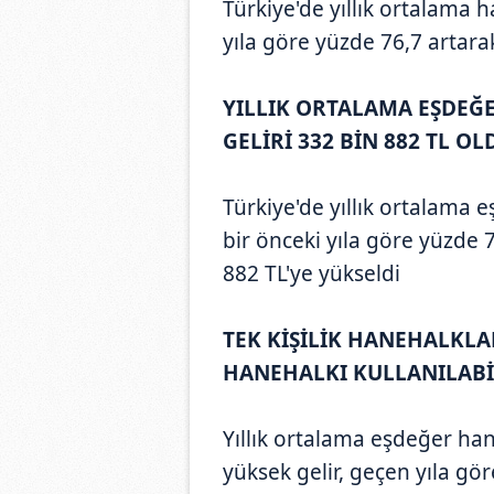
Türkiye'de yıllık ortalama ha
yıla göre yüzde 76,7 artara
YILLIK ORTALAMA EŞDEĞ
GELİRİ 332 BİN 882 TL OL
Türkiye'de yıllık ortalama e
bir önceki yıla göre yüzde 
882 TL'ye yükseldi
TEK KİŞİLİK HANEHALKL
HANEHALKI KULLANILABİL
Yıllık ortalama eşdeğer hane
yüksek gelir, geçen yıla gö