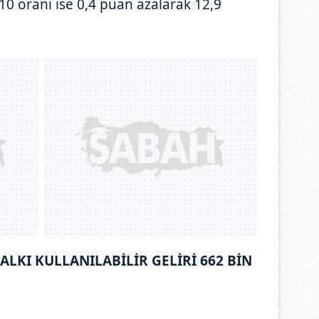
0 oranı ise 0,4 puan azalarak 12,9
LKI KULLANILABİLİR GELİRİ 662 BİN