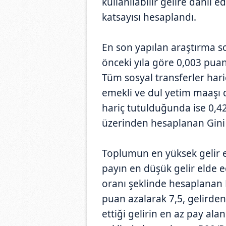
kullanılabilir gelire dahil ed
katsayısı hesaplandı.
En son yapılan araştırma son
önceki yıla göre 0,003 puan 
Tüm sosyal transferler hari
emekli ve dul yetim maaşı d
hariç tutulduğunda ise 0,42
üzerinden hesaplanan Gini k
Toplumun en yüksek gelir e
payın en düşük gelir elde e
oranı şeklinde hesaplanan P
puan azalarak 7,5, gelirde
ettiği gelirin en az pay ala