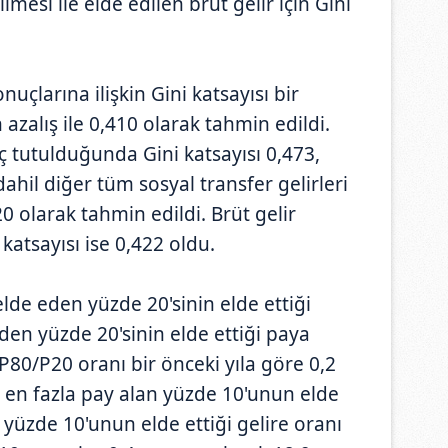
ilmesi ile elde edilen brüt gelir için Gini
uçlarına ilişkin Gini katsayısı bir
azalış ile 0,410 olarak tahmin edildi.
ç tutulduğunda Gini katsayısı 0,473,
ahil diğer tüm sosyal transfer gelirleri
0 olarak tahmin edildi. Brüt gelir
atsayısı ise 0,422 oldu.
lde eden yüzde 20'sinin elde ettiği
den yüzde 20'sinin elde ettiği paya
80/P20 oranı bir önceki yıla göre 0,2
n en fazla pay alan yüzde 10'unun elde
n yüzde 10'unun elde ettiği gelire oranı