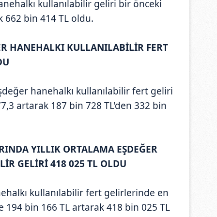
nehalkı kullanılabilir geliri bir önceki
k 662 bin 414 TL oldu.
ER HANEHALKI KULLANILABİLİR FERT
DU
şdeğer hanehalkı kullanılabilir fert geliri
77,3 artarak 187 bin 728 TL'den 332 bin
ARINDA YILLIK ORTALAMA EŞDEĞER
İR GELİRİ 418 025 TL OLDU
halkı kullanılabilir fert gelirlerinde en
re 194 bin 166 TL artarak 418 bin 025 TL