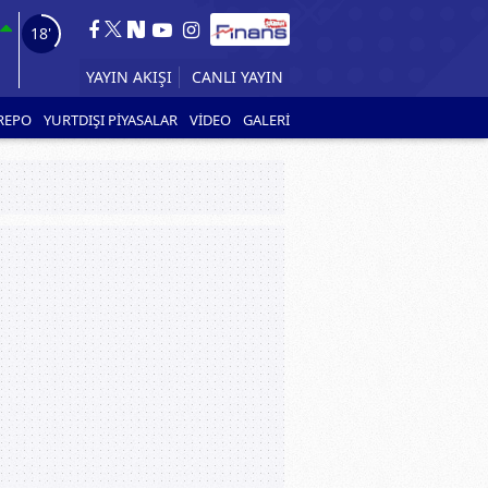
17'
CANLI YAYIN
YAYIN AKIŞI
REPO
YURTDIŞI PİYASALAR
VİDEO
GALERİ