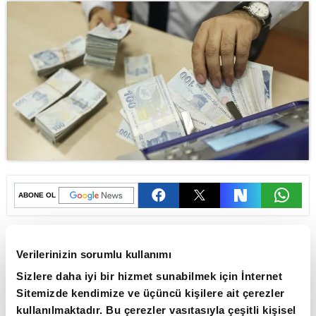
ABONE OL
İşgücü Maliyeti İstatistikleri
sonuçlarına göre, 2024 yılında aylık
Verilerinizin sorumlu kullanımı
ortalama işgücü maliyeti 45 bin 777 TL
Sizlere daha iyi bir hizmet sunabilmek için İnternet
olarak gerçekleşti.
Sitemizde kendimize ve üçüncü kişilere ait çerezler
kullanılmaktadır. Bu çerezler vasıtasıyla çeşitli kişisel