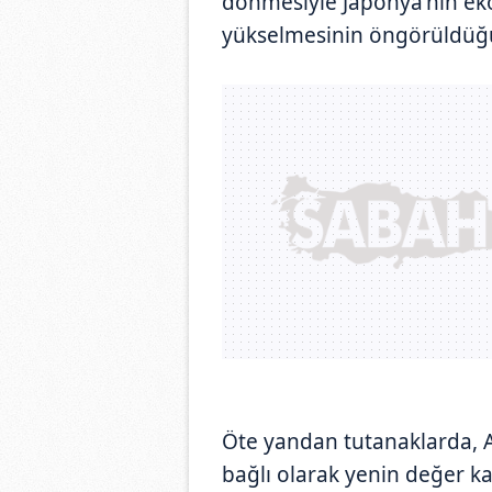
dönmesiyle Japonya'nın e
yükselmesinin öngörüldüğü 
Öte yandan tutanaklarda, A
bağlı olarak yenin değer k