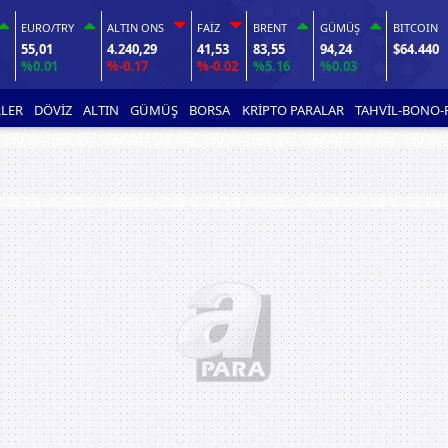
EURO/TRY
ALTIN ONS
FAİZ
BRENT
GÜMÜŞ
BITCOIN
55,01
4.240,29
41,53
83,55
94,24
$64.440
%0.01
%-0.17
%-0.02
%5.16
%0.03
LER
DÖVİZ
ALTIN
GÜMÜŞ
BORSA
KRİPTO PARALAR
TAHVİL-BONO-