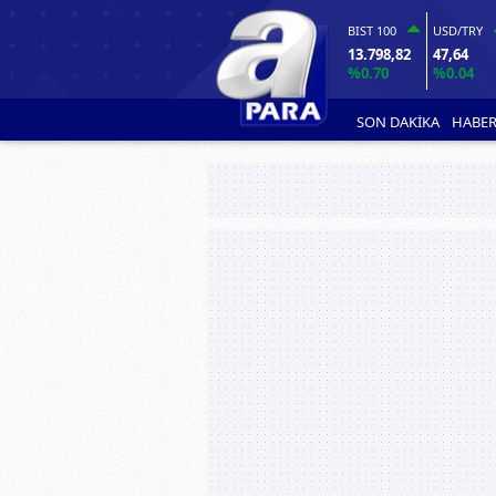
BIST 100
USD/TRY
13.798,82
47,64
%0.70
%0.04
SON DAKİKA
HABER