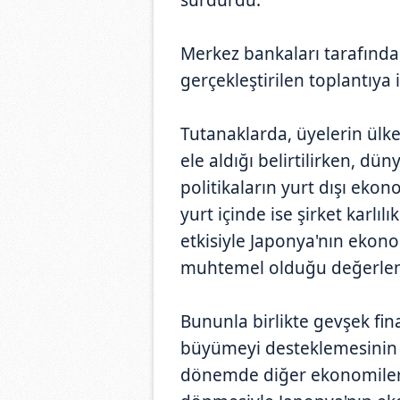
Merkez bankaları tarafında
gerçekleştirilen toplantıya 
Tutanaklarda, üyelerin ülk
ele aldığı belirtilirken, d
politikaların yurt dışı eko
yurt içinde ise şirket karlıl
etkisiyle Japonya'nın ekon
muhtemel olduğu değerlend
Bununla birlikte gevşek fina
büyümeyi desteklemesinin b
dönemde diğer ekonomiler