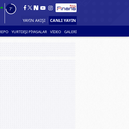
6'
CANLI YAYIN
YAYIN AKIŞI
REPO
YURTDIŞI PİYASALAR
VİDEO
GALERİ