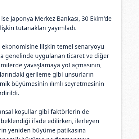
 ise Japonya Merkez Bankası, 30 Ekim'de
ilişkin tutanakları yayımladı.
e ekonomisine ilişkin temel senaryoyu
ünya genelinde uygulanan ticaret ve diğer
nomilerde yavaşlamaya yol açmasının,
ıklarındaki gerileme gibi unsurların
omik büyümesinin ılımlı seyretmesinin
irildi.
nsal koşullar gibi faktörlerin de
eklendiği ifade edilirken, ilerleyen
in yeniden büyüme patikasına