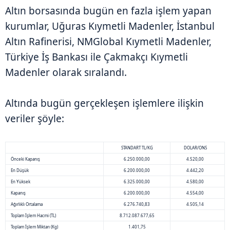
Altın borsasında bugün en fazla işlem yapan
kurumlar, Uğuras Kıymetli Madenler, İstanbul
Altın Rafinerisi, NMGlobal Kıymetli Madenler,
Türkiye İş Bankası ile Çakmakçı Kıymetli
Madenler olarak sıralandı.
Altında bugün gerçekleşen işlemlere ilişkin
veriler şöyle:
STANDART TL/KG
DOLAR/ONS
Önceki Kapanış
6.250.000,00
4.520,00
En Düşük
6.200.000,00
4.442,20
En Yüksek
6.325.000,00
4.580,00
Kapanış
6.200.000,00
4.554,00
Ağırlıklı Ortalama
6.276.740,83
4.505,14
Toplam İşlem Hacmi (TL)
8.712.087.677,65
Toplam İşlem Miktarı (Kg)
1.401,75