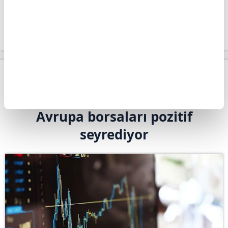
yüzde 0,2 altında 78.484 puan seviyesinde
bulunuyor.
Apara
Piyasalar
Avrupa borsaları pozitif seyrediyor
Giriş Tarihi: 04.08.2026 10:54
Avrupa borsaları pozitif
seyrediyor