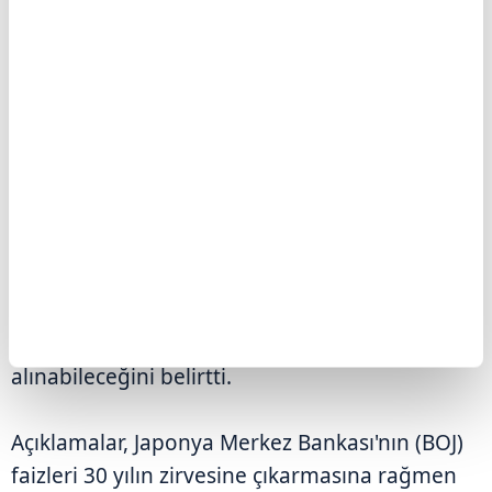
Katayama, "Bu anlaşma elimizi güçlendiriyor"
diyerek olası bir müdahale sinyali verdi. Bu
açıklamaların ardından yen güç kazandı.
Katayama ayrıca Başbakan Sanae Takaichi
liderliğinde ekonomide büyüme hedefinin ön
planda olduğunu, bu yüzden kısa vadede
bütçe dengesinde bozulma riskinin göze
alınabileceğini belirtti.
Açıklamalar, Japonya Merkez Bankası'nın (BOJ)
faizleri 30 yılın zirvesine çıkarmasına rağmen