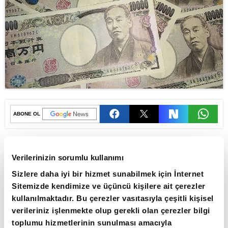
ABONE OL
Japonya Maliye Bakanı'nın döviz
piyasasındaki hareketlere karşı güçlü
Verilerinizin sorumlu kullanımı
adımlar atabileceklerini belirtmesinin
Sizlere daha iyi bir hizmet sunabilmek için İnternet
ardından yen değer kazandı.
Sitemizde kendimize ve üçüncü kişilere ait çerezler
kullanılmaktadır. Bu çerezler vasıtasıyla çeşitli kişisel
Japonya Maliye Bakanı Satsuki Katayama, faiz
verileriniz işlenmekte olup gerekli olan çerezler bilgi
artışlarına rağmen yenin zayıflaması sonrası
toplumu hizmetlerinin sunulması amacıyla