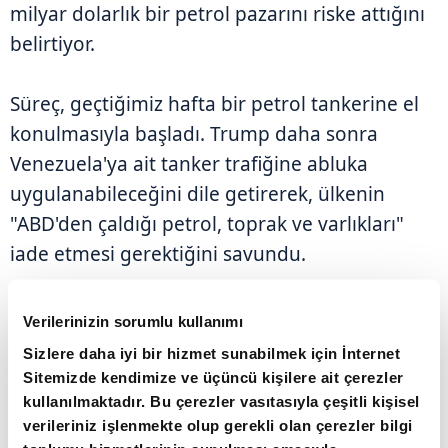
milyar dolarlık bir petrol pazarını riske attığını
belirtiyor.
Süreç, geçtiğimiz hafta bir petrol tankerine el
konulmasıyla başladı. Trump daha sonra
Venezuela'ya ait tanker trafiğine abluka
uygulanabileceğini dile getirerek, ülkenin
"ABD'den çaldığı petrol, toprak ve varlıkları"
iade etmesi gerektiğini savundu.
Trump, kendi sosyal medya hesabından yaptığı
Verilerinizin sorumlu kullanımı
açıklamada ise Venezuela açıklarında ABD
Sizlere daha iyi bir hizmet sunabilmek için İnternet
askeri varlığının artırılacağını duyurarak,
Sitemizde kendimize ve üçüncü kişilere ait çerezler
bunun Caracas yönetimi için "benzeri
kullanılmaktadır. Bu çerezler vasıtasıyla çeşitli kişisel
verileriniz işlenmekte olup gerekli olan çerezler bilgi
görülmemiş bir şok" yaratacağını ifade etti.