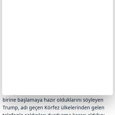
birbiriyle çelişen açıklamalar yaptığını
savundu.
Trump, "İran'ın talebi üzerine, Suudi Arabistan,
Birleşik Arap Emirlikleri, Katar ve diğer
ülkelerin de desteklediği görüşmeleri
yürütüyoruz. Bu, onların iyi bir anlaşma
yapması için son şansı." diye konuştu.
Söz konusu ülkelerden kendisine "saldırıları
durdurması" çağrısı gelmese 2. Dünya
Savaşı'ndan sonraki en büyük saldırılardan
birine başlamaya hazır olduklarını söyleyen
Trump, adı geçen Körfez ülkelerinden gelen