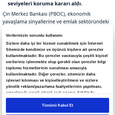
seviyeleri koruma kararı aldı.
Çin Merkez Bankası (PBOC), ekonomik
yavaşlama sinyallerine ve emlak sektöründeki
süregelen durgunluğa karşın, kredi faiz
Verilerinizin sorumlu kullanımı
oranlarında herhangi bir değişiklik yapmadı.
Sizlere daha iyi bir hizmet sunabilmek için İnternet
Sitemizde kendimize ve üçüncü kişilere ait çerezler
Pazartesi günü yapılan duyuruda, bir yıllık
kullanılmaktadır. Bu çerezler vasıtasıyla çeşitli kişisel
kredi ana faiz oranının yüzde 3, beş yıllık
verileriniz işlenmekte olup gerekli olan çerezler bilgi
oranın ise yüzde 3,5 seviyesinde sabit
toplumu hizmetlerinin sunulması amacıyla
kullanılmaktadır. Diğer çerezler, sitemizin daha
tutulduğu belirtildi. Böylece banka, üst üste
işlevsel kılınması ve kişiselleştirilmesi ve sizlere
yedinci kez faizleri sabit bırakmış oldu.
yönelik reklam/pazarlama faaliyetlerinin yapılması,
amaçlarıyla sınırlı olarak açık rızanız dahilinde
Bir yıllık oran, yeni verilen kredilerde referans
kullanılacaktır. Çerezlere ilişkin tercihlerinizi çerez
paneli vasıtasıyla belirleyebilirsiniz. Çerezlere ilişkin
Tümünü Kabul Et
olarak kullanılırken, beş yıllık oran konut
detaylı bilgi için Ayarlar butonuna tıklayabilir,
Çerez
kredileri için belirleyici rol oynuyor.