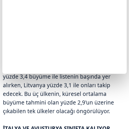
2026'NIN ÖNE ÇIKAN ÜÇLÜSÜ: TÜRKİYE,
POLONYA VE LİTVANYA
Avrupa'daki 27 ülke arasında büyümenin
2026'da yüzde 0,6 ile 3,4 aralığında
gerçekleşmesi bekleniyor. Türkiye ve Polonya
yüzde 3,4 büyüme ile listenin başında yer
alırken, Litvanya yüzde 3,1 ile onları takip
edecek. Bu üç ülkenin, küresel ortalama
büyüme tahmini olan yüzde 2,9'un üzerine
çıkabilen tek ülkeler olacağı öngörülüyor.
İTALYA VE AVUSTURYA SINIFTA KALIYOR