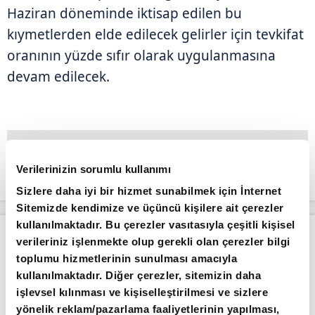
Haziran döneminde iktisap edilen bu
kıymetlerden elde edilecek gelirler için tevkifat
oranının yüzde sıfır olarak uygulanmasına
devam edilecek.
Verilerinizin sorumlu kullanımı
Sizlere daha iyi bir hizmet sunabilmek için İnternet
Sitemizde kendimize ve üçüncü kişilere ait çerezler
kullanılmaktadır. Bu çerezler vasıtasıyla çeşitli kişisel
Apara
Piyasalar
Borsa güne düşüşle başladı
verileriniz işlenmekte olup gerekli olan çerezler bilgi
toplumu hizmetlerinin sunulması amacıyla
Giriş Tarihi: 04.08.2026 10:56
kullanılmaktadır. Diğer çerezler, sitemizin daha
Borsa güne düşüşle başladı
işlevsel kılınması ve kişiselleştirilmesi ve sizlere
yönelik reklam/pazarlama faaliyetlerinin yapılması,