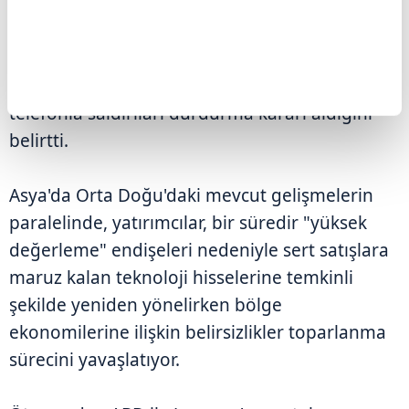
durdurması" çağrısı gelmese 2. Dünya
Savaşı'ndan sonraki en büyük saldırılardan
birine başlamaya hazır olduklarını söyleyen
Trump, adı geçen Körfez ülkelerinden gelen
telefonla saldırıları durdurma kararı aldığını
belirtti.
Asya'da Orta Doğu'daki mevcut gelişmelerin
paralelinde, yatırımcılar, bir süredir "yüksek
değerleme" endişeleri nedeniyle sert satışlara
maruz kalan teknoloji hisselerine temkinli
şekilde yeniden yönelirken bölge
ekonomilerine ilişkin belirsizlikler toparlanma
sürecini yavaşlatıyor.